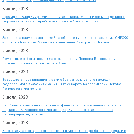
идет масштабная реставрация. Репортаж ГТРК «Псков»
8 июля, 2023
Президент Владимир Путин поприветствовал участников молодёжного
форума «Истоки», который начал свою работу в Печорах
8 июля, 2023
Завершена разметка зондажей на объекте культурного наследия ЮНЕСКО
«Церковь Архангела Михаила с колокольней» в центре Пскова
7 июля, 2023
Ремонтные работы продолжаются в церкви Покрова Богородицы в
деревне Боровик Псковского района
7 июля, 2023
Завершается реставрация главки объекта культурного наследия
федерального значения «Башня Святых ворот» на территории Псково-
Печерского монастыря
6 июля, 2023
На объекте культурного наследия федерального значения «Палата на
подворье Елизаровского монастыря», XVI в. в Пскове завершена
реставрация подклетов
4 июля, 2023
В Пскове участок крепостной стены и Мстиславскую башню передали в