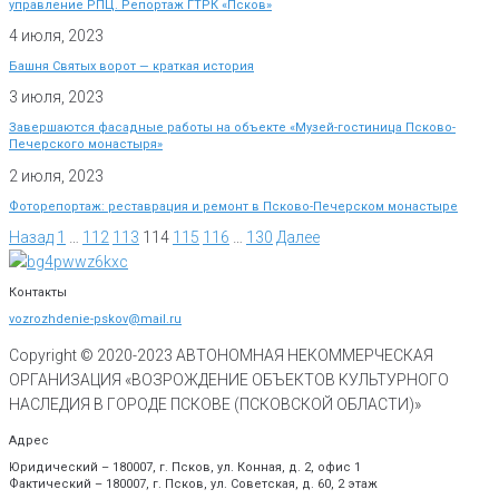
управление РПЦ. Репортаж ГТРК «Псков»
4 июля, 2023
Башня Святых ворот — краткая история
3 июля, 2023
Завершаются фасадные работы на объекте «Музей-гостиница Псково-
Печерского монастыря»
2 июля, 2023
Фоторепортаж: реставрация и ремонт в Псково-Печерском монастыре
Назад
1
…
112
113
114
115
116
…
130
Далее
Контакты
vozrozhdenie-pskov@mail.ru
Copyright © 2020-
2023
АВТОНОМНАЯ НЕКОММЕРЧЕСКАЯ
ОРГАНИЗАЦИЯ «ВОЗРОЖДЕНИЕ ОБЪЕКТОВ КУЛЬТУРНОГО
НАСЛЕДИЯ В ГОРОДЕ ПСКОВЕ (ПСКОВСКОЙ ОБЛАСТИ)»
Адрес
Юридический – 180007, г. Псков, ул. Конная, д. 2, офис 1
Фактический – 180007, г. Псков, ул. Советская, д. 60, 2 этаж