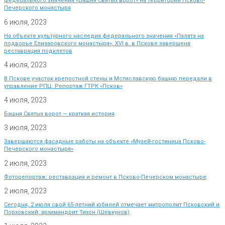
федерального значения «Башня Святых ворот» на территории Псково-
Печерского монастыря
6 июля, 2023
На объекте культурного наследия федерального значения «Палата на
подворье Елизаровского монастыря», XVI в. в Пскове завершена
реставрация подклетов
4 июля, 2023
В Пскове участок крепостной стены и Мстиславскую башню передали в
управление РПЦ. Репортаж ГТРК «Псков»
4 июля, 2023
Башня Святых ворот — краткая история
3 июля, 2023
Завершаются фасадные работы на объекте «Музей-гостиница Псково-
Печерского монастыря»
2 июля, 2023
Фоторепортаж: реставрация и ремонт в Псково-Печерском монастыре
2 июля, 2023
Сегодня, 2 июля свой 65-летний юбилей отмечает митрополит Псковский и
Порховский, архимандрит Тихон (Шевкунов)