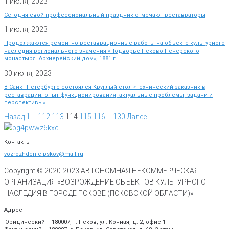
1 июля, 2023
Сегодня свой профессиональный праздник отмечают реставраторы
1 июля, 2023
Продолжаются ремонтно-реставрационные работы на объекте культурного
наследия регионального значения «Подворье Псково-Печерского
монастыря. Архиерейский дом», 1881 г.
30 июня, 2023
В Санкт-Петербурге состоялся Круглый стол «Технический заказчик в
реставрации: опыт функционирования, актуальные проблемы, задачи и
перспективы»
Назад
1
…
112
113
114
115
116
…
130
Далее
Контакты
vozrozhdenie-pskov@mail.ru
Copyright © 2020-
2023
АВТОНОМНАЯ НЕКОММЕРЧЕСКАЯ
ОРГАНИЗАЦИЯ «ВОЗРОЖДЕНИЕ ОБЪЕКТОВ КУЛЬТУРНОГО
НАСЛЕДИЯ В ГОРОДЕ ПСКОВЕ (ПСКОВСКОЙ ОБЛАСТИ)»
Адрес
Юридический – 180007, г. Псков, ул. Конная, д. 2, офис 1