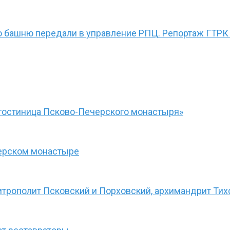
ю башню передали в управление РПЦ. Репортаж ГТРК
гостиница Псково-Печерского монастыря»
черском монастыре
итрополит Псковский и Порховский, архимандрит Тих