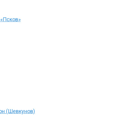
 «Псков»
он (Шевкунов)