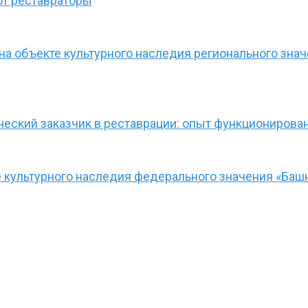
ют реставраторы
а объекте культурного наследия регионального зна
ческий заказчик в реставрации: опыт функционирова
культурного наследия федерального значения «Башн