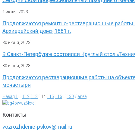
Сегодня свой профессиональный праздник отмеча
1 июля, 2023
Продолжаются ремонтно-реставрационные работы н
Архиерейский дом», 1881 г.
30 июня, 2023
В Санкт-Петербурге состоялся Круглый стол «Техни
30 июня, 2023
Продолжаются реставрационные работы на объекте 
монастыря
Назад
1
…
112
113
114
115
116
…
130
Далее
Контакты
vozrozhdenie-pskov@mail.ru