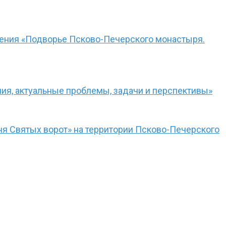
чения «Подворье Псково-Печерского монастыря.
ния, актуальные проблемы, задачи и перспективы»
я Святых ворот» на территории Псково-Печерского