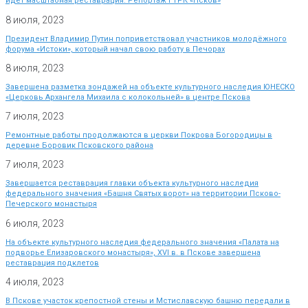
идет масштабная реставрация. Репортаж ГТРК «Псков»
8 июля, 2023
Президент Владимир Путин поприветствовал участников молодёжного
форума «Истоки», который начал свою работу в Печорах
8 июля, 2023
Завершена разметка зондажей на объекте культурного наследия ЮНЕСКО
«Церковь Архангела Михаила с колокольней» в центре Пскова
7 июля, 2023
Ремонтные работы продолжаются в церкви Покрова Богородицы в
деревне Боровик Псковского района
7 июля, 2023
Завершается реставрация главки объекта культурного наследия
федерального значения «Башня Святых ворот» на территории Псково-
Печерского монастыря
6 июля, 2023
На объекте культурного наследия федерального значения «Палата на
подворье Елизаровского монастыря», XVI в. в Пскове завершена
реставрация подклетов
4 июля, 2023
В Пскове участок крепостной стены и Мстиславскую башню передали в