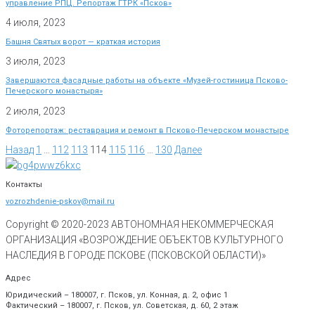
управление РПЦ. Репортаж ГТРК «Псков»
4 июля, 2023
Башня Святых ворот — краткая история
3 июля, 2023
Завершаются фасадные работы на объекте «Музей-гостиница Псково-
Печерского монастыря»
2 июля, 2023
Фоторепортаж: реставрация и ремонт в Псково-Печерском монастыре
Назад
1
…
112
113
114
115
116
…
130
Далее
Контакты
vozrozhdenie-pskov@mail.ru
Copyright © 2020-
2023
АВТОНОМНАЯ НЕКОММЕРЧЕСКАЯ
ОРГАНИЗАЦИЯ «ВОЗРОЖДЕНИЕ ОБЪЕКТОВ КУЛЬТУРНОГО
НАСЛЕДИЯ В ГОРОДЕ ПСКОВЕ (ПСКОВСКОЙ ОБЛАСТИ)»
Адрес
Юридический – 180007, г. Псков, ул. Конная, д. 2, офис 1
Фактический – 180007, г. Псков, ул. Советская, д. 60, 2 этаж