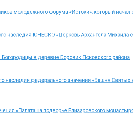
иков молодёжного форума «Истоки», который начал 
ого наследия ЮНЕСКО «Церковь Архангела Михаила с
 Богородицы в деревне Боровик Псковского района
ого наследия федерального значения «Башня Святых 
чения «Палата на подворье Елизаровского монастыря»