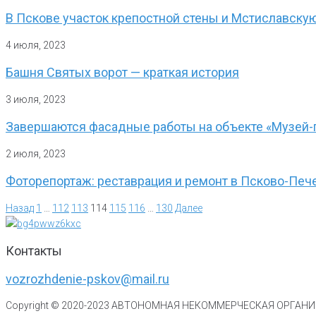
В Пскове участок крепостной стены и Мстиславску
4 июля, 2023
Башня Святых ворот — краткая история
3 июля, 2023
Завершаются фасадные работы на объекте «Музей-
2 июля, 2023
Фоторепортаж: реставрация и ремонт в Псково-Пе
Назад
1
…
112
113
114
115
116
…
130
Далее
Контакты
vozrozhdenie-pskov@mail.ru
Copyright © 2020-
2023
АВТОНОМНАЯ НЕКОММЕРЧЕСКАЯ ОРГАНИЗ