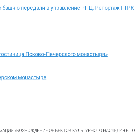
ю башню передали в управление РПЦ. Репортаж ГТРК
гостиница Псково-Печерского монастыря»
черском монастыре
АЦИЯ «ВОЗРОЖДЕНИЕ ОБЪЕКТОВ КУЛЬТУРНОГО НАСЛЕДИЯ В ГОР