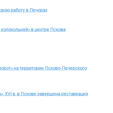
свою работу в Печорах
 колокольней» в центре Пскова
ворот» на территории Псково-Печерского
, XVI в. в Пскове завершена реставрация