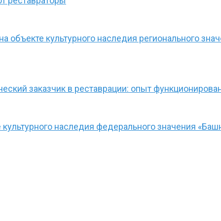
ют реставраторы
а объекте культурного наследия регионального зна
ческий заказчик в реставрации: опыт функционирова
культурного наследия федерального значения «Башн