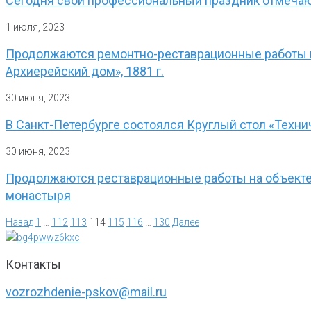
Сегодня свой профессиональный праздник отмеча
1 июля, 2023
Продолжаются ремонтно-реставрационные работы н
Архиерейский дом», 1881 г.
30 июня, 2023
В Санкт-Петербурге состоялся Круглый стол «Техни
30 июня, 2023
Продолжаются реставрационные работы на объекте 
монастыря
Назад
1
…
112
113
114
115
116
…
130
Далее
Контакты
vozrozhdenie-pskov@mail.ru