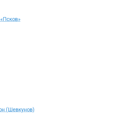
 «Псков»
он (Шевкунов)