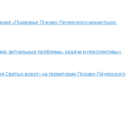
чения «Подворье Псково-Печерского монастыря.
ния, актуальные проблемы, задачи и перспективы»
я Святых ворот» на территории Псково-Печерского