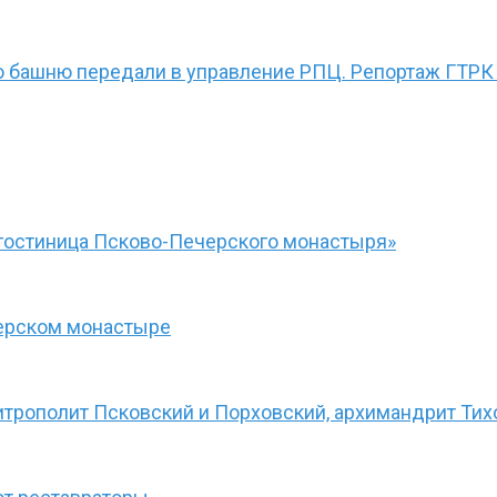
ю башню передали в управление РПЦ. Репортаж ГТРК
гостиница Псково-Печерского монастыря»
черском монастыре
итрополит Псковский и Порховский, архимандрит Тих