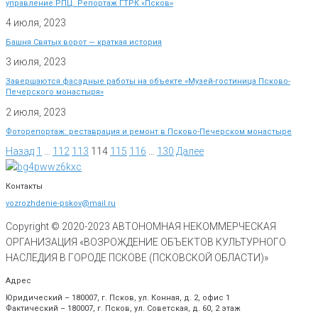
управление РПЦ. Репортаж ГТРК «Псков»
4 июля, 2023
Башня Святых ворот — краткая история
3 июля, 2023
Завершаются фасадные работы на объекте «Музей-гостиница Псково-
Печерского монастыря»
2 июля, 2023
Фоторепортаж: реставрация и ремонт в Псково-Печерском монастыре
Назад
1
…
112
113
114
115
116
…
130
Далее
Контакты
vozrozhdenie-pskov@mail.ru
Copyright © 2020-
2023
АВТОНОМНАЯ НЕКОММЕРЧЕСКАЯ
ОРГАНИЗАЦИЯ «ВОЗРОЖДЕНИЕ ОБЪЕКТОВ КУЛЬТУРНОГО
НАСЛЕДИЯ В ГОРОДЕ ПСКОВЕ (ПСКОВСКОЙ ОБЛАСТИ)»
Адрес
Юридический – 180007, г. Псков, ул. Конная, д. 2, офис 1
Фактический – 180007, г. Псков, ул. Советская, д. 60, 2 этаж