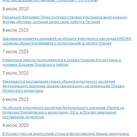
идет масштабная реставрация. Репортаж ГТРК «Псков»
8 июля, 2023
Президент Владимир Путин поприветствовал участников молодёжного
форума «Истоки», который начал свою работу в Печорах
8 июля, 2023
Завершена разметка зондажей на объекте культурного наследия ЮНЕСКО
«Церковь Архангела Михаила с колокольней» в центре Пскова
7 июля, 2023
Ремонтные работы продолжаются в церкви Покрова Богородицы в
деревне Боровик Псковского района
7 июля, 2023
Завершается реставрация главки объекта культурного наследия
федерального значения «Башня Святых ворот» на территории Псково-
Печерского монастыря
6 июля, 2023
На объекте культурного наследия федерального значения «Палата на
подворье Елизаровского монастыря», XVI в. в Пскове завершена
реставрация подклетов
4 июля, 2023
В Пскове участок крепостной стены и Мстиславскую башню передали в