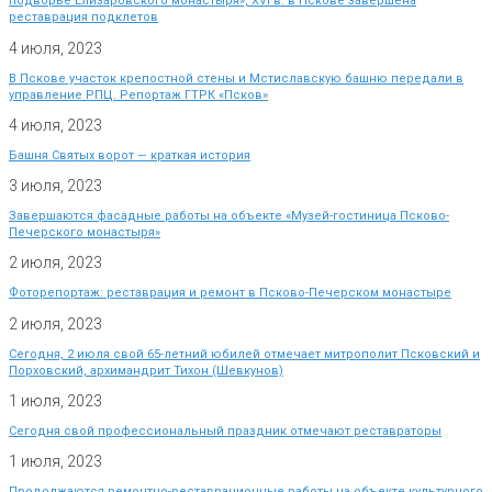
подворье Елизаровского монастыря», XVI в. в Пскове завершена
реставрация подклетов
4 июля, 2023
В Пскове участок крепостной стены и Мстиславскую башню передали в
управление РПЦ. Репортаж ГТРК «Псков»
4 июля, 2023
Башня Святых ворот — краткая история
3 июля, 2023
Завершаются фасадные работы на объекте «Музей-гостиница Псково-
Печерского монастыря»
2 июля, 2023
Фоторепортаж: реставрация и ремонт в Псково-Печерском монастыре
2 июля, 2023
Сегодня, 2 июля свой 65-летний юбилей отмечает митрополит Псковский и
Порховский, архимандрит Тихон (Шевкунов)
1 июля, 2023
Сегодня свой профессиональный праздник отмечают реставраторы
1 июля, 2023
Продолжаются ремонтно-реставрационные работы на объекте культурного