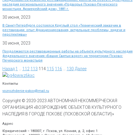
наследия регионального значения «Подворье Псково-Печерского
монастыря. Архиерейский дом», 1881 г.
30 июня, 2023
В Санкт-Петербурге состоялся Круглый стол «Технический заказчик в
реставрации: опыт функционирования, актуальные проблемы, задачи и
перспективы»
30 июня, 2023
Продолжаются реставрационные работы на объекте культурного наследия
федерального значения «Башня Святых ворот» на территории Псково-
Печерского монастыря
Назад
1
…
112
113
114
115
116
…
130
Далее
Контакты
vozrozhdenie-pskov@mail.ru
Copyright © 2020-
2023
АВТОНОМНАЯ НЕКОММЕРЧЕСКАЯ
ОРГАНИЗАЦИЯ «ВОЗРОЖДЕНИЕ ОБЪЕКТОВ КУЛЬТУРНОГО
НАСЛЕДИЯ В ГОРОДЕ ПСКОВЕ (ПСКОВСКОЙ ОБЛАСТИ)»
Адрес
Юридический – 180007, г. Псков, ул. Конная, д. 2, офис 1