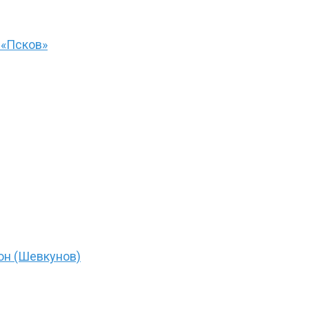
 «Псков»
он (Шевкунов)