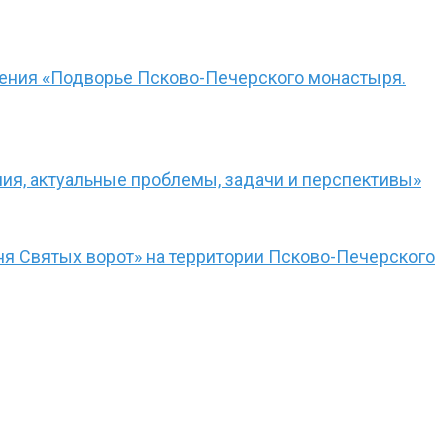
чения «Подворье Псково-Печерского монастыря.
ния, актуальные проблемы, задачи и перспективы»
я Святых ворот» на территории Псково-Печерского