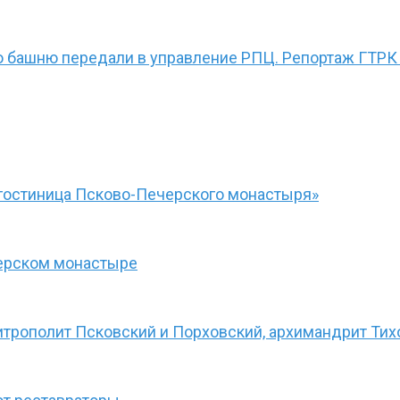
ю башню передали в управление РПЦ. Репортаж ГТРК
гостиница Псково-Печерского монастыря»
черском монастыре
итрополит Псковский и Порховский, архимандрит Тих