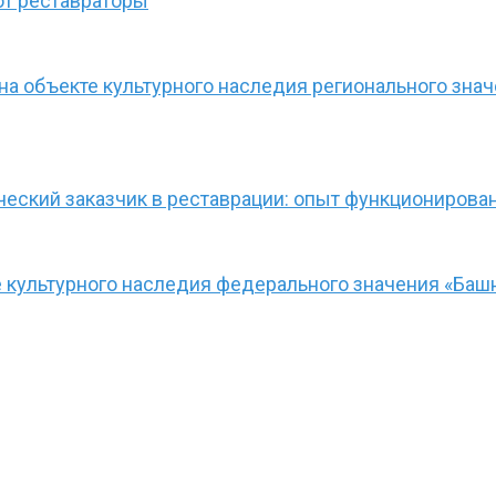
ют реставраторы
а объекте культурного наследия регионального зна
ческий заказчик в реставрации: опыт функционирова
культурного наследия федерального значения «Башн