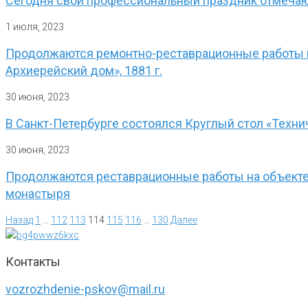
Сегодня свой профессиональный праздник отмеча
1 июля, 2023
Продолжаются ремонтно-реставрационные работы н
Архиерейский дом», 1881 г.
30 июня, 2023
В Санкт-Петербурге состоялся Круглый стол «Техни
30 июня, 2023
Продолжаются реставрационные работы на объекте 
монастыря
Назад
1
…
112
113
114
115
116
…
130
Далее
Контакты
vozrozhdenie-pskov@mail.ru