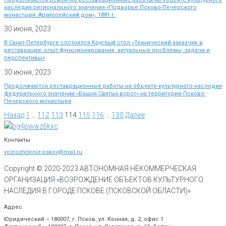
наследия регионального значения «Подворье Псково-Печерского
монастыря. Архиерейский дом», 1881 г.
30 июня, 2023
В Санкт-Петербурге состоялся Круглый стол «Технический заказчик в
реставрации: опыт функционирования, актуальные проблемы, задачи и
перспективы»
30 июня, 2023
Продолжаются реставрационные работы на объекте культурного наследия
федерального значения «Башня Святых ворот» на территории Псково-
Печерского монастыря
Назад
1
…
112
113
114
115
116
…
130
Далее
Контакты
vozrozhdenie-pskov@mail.ru
Copyright © 2020-
2023
АВТОНОМНАЯ НЕКОММЕРЧЕСКАЯ
ОРГАНИЗАЦИЯ «ВОЗРОЖДЕНИЕ ОБЪЕКТОВ КУЛЬТУРНОГО
НАСЛЕДИЯ В ГОРОДЕ ПСКОВЕ (ПСКОВСКОЙ ОБЛАСТИ)»
Адрес
Юридический – 180007, г. Псков, ул. Конная, д. 2, офис 1