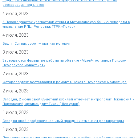
подворье Елизаровского монастыря», XVI в. в Пскове завершена
реставрация подклетов
4 июля, 2023
В Пскове участок крепостной стены и Мстиславскую башню передали в
управление РПЦ. Репортаж ГТРК «Псков»
4 июля, 2023
Башня Святых ворот — краткая история
3 июля, 2023
Завершаются фасадные работы на объекте «Музей-гостиница Псково-
Печерского монастыря»
2 июля, 2023
Фоторепортаж: реставрация и ремонт в Псково-Печерском монастыре
2 июля, 2023
Сегодня, 2 июля свой 65-летний юбилей отмечает митрополит Псковский и
Порховский, архимандрит Тихон (Шевкунов)
1 июля, 2023
Сегодня свой профессиональный праздник отмечают реставраторы
1 июля, 2023
Продолжаются ремонтно-реставрационные работы на объекте культурного