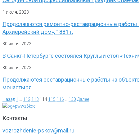
Сегодня свой профессиональный праздник отмеча
1 июля, 2023
Продолжаются ремонтно-реставрационные работы н
Архиерейский дом», 1881 г.
30 июня, 2023
В Санкт-Петербурге состоялся Круглый стол «Техни
30 июня, 2023
Продолжаются реставрационные работы на объекте 
монастыря
Назад
1
…
112
113
114
115
116
…
130
Далее
Контакты
vozrozhdenie-pskov@mail.ru