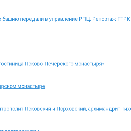
ю башню передали в управление РПЦ. Репортаж ГТРК
гостиница Псково-Печерского монастыря»
черском монастыре
итрополит Псковский и Порховский, архимандрит Тих