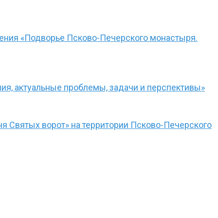
чения «Подворье Псково-Печерского монастыря.
ния, актуальные проблемы, задачи и перспективы»
я Святых ворот» на территории Псково-Печерского