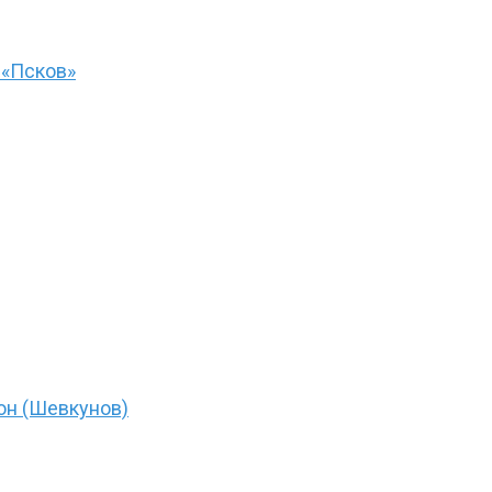
 «Псков»
он (Шевкунов)