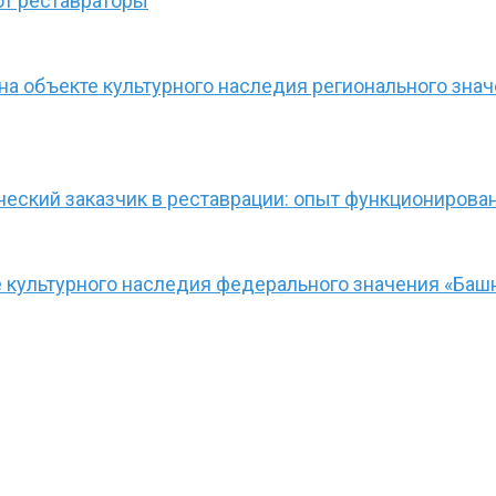
ют реставраторы
а объекте культурного наследия регионального зна
ческий заказчик в реставрации: опыт функционирова
культурного наследия федерального значения «Башн