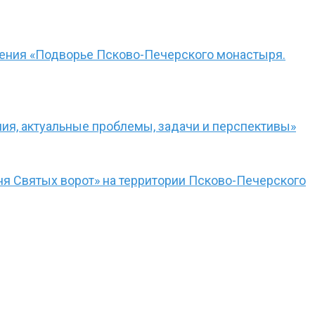
чения «Подворье Псково-Печерского монастыря.
ния, актуальные проблемы, задачи и перспективы»
я Святых ворот» на территории Псково-Печерского