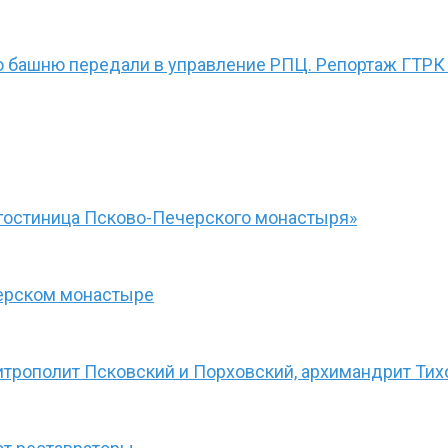
ю башню передали в управление РПЦ. Репортаж ГТРК
гостиница Псково-Печерского монастыря»
черском монастыре
итрополит Псковский и Порховский, архимандрит Тих