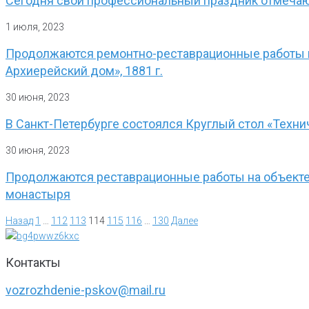
Сегодня свой профессиональный праздник отмеча
1 июля, 2023
Продолжаются ремонтно-реставрационные работы н
Архиерейский дом», 1881 г.
30 июня, 2023
В Санкт-Петербурге состоялся Круглый стол «Техни
30 июня, 2023
Продолжаются реставрационные работы на объекте 
монастыря
Назад
1
…
112
113
114
115
116
…
130
Далее
Контакты
vozrozhdenie-pskov@mail.ru