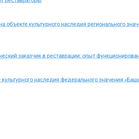
ют реставраторы
а объекте культурного наследия регионального зна
ческий заказчик в реставрации: опыт функционирова
культурного наследия федерального значения «Башн