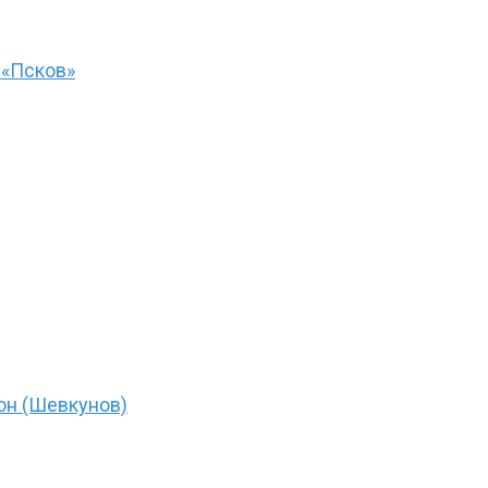
 «Псков»
он (Шевкунов)