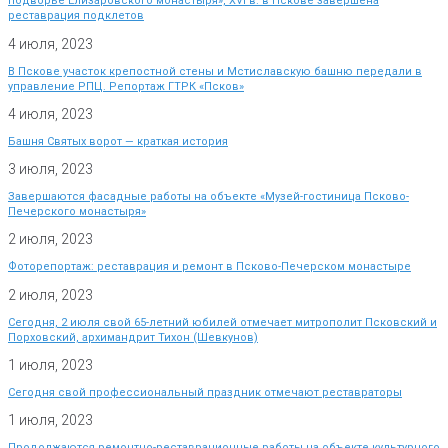
подворье Елизаровского монастыря», XVI в. в Пскове завершена
реставрация подклетов
4 июля, 2023
В Пскове участок крепостной стены и Мстиславскую башню передали в
управление РПЦ. Репортаж ГТРК «Псков»
4 июля, 2023
Башня Святых ворот — краткая история
3 июля, 2023
Завершаются фасадные работы на объекте «Музей-гостиница Псково-
Печерского монастыря»
2 июля, 2023
Фоторепортаж: реставрация и ремонт в Псково-Печерском монастыре
2 июля, 2023
Сегодня, 2 июля свой 65-летний юбилей отмечает митрополит Псковский и
Порховский, архимандрит Тихон (Шевкунов)
1 июля, 2023
Сегодня свой профессиональный праздник отмечают реставраторы
1 июля, 2023
Продолжаются ремонтно-реставрационные работы на объекте культурного