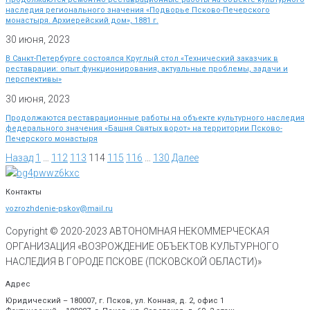
наследия регионального значения «Подворье Псково-Печерского
монастыря. Архиерейский дом», 1881 г.
30 июня, 2023
В Санкт-Петербурге состоялся Круглый стол «Технический заказчик в
реставрации: опыт функционирования, актуальные проблемы, задачи и
перспективы»
30 июня, 2023
Продолжаются реставрационные работы на объекте культурного наследия
федерального значения «Башня Святых ворот» на территории Псково-
Печерского монастыря
Назад
1
…
112
113
114
115
116
…
130
Далее
Контакты
vozrozhdenie-pskov@mail.ru
Copyright © 2020-
2023
АВТОНОМНАЯ НЕКОММЕРЧЕСКАЯ
ОРГАНИЗАЦИЯ «ВОЗРОЖДЕНИЕ ОБЪЕКТОВ КУЛЬТУРНОГО
НАСЛЕДИЯ В ГОРОДЕ ПСКОВЕ (ПСКОВСКОЙ ОБЛАСТИ)»
Адрес
Юридический – 180007, г. Псков, ул. Конная, д. 2, офис 1