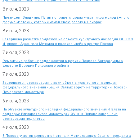
идет масштабная реставрация. Репортаж ГТРК «Псков»
8 июля, 2023
Президент Владимир Путин поприветствовал участников молодёжного
форума «Истоки», который начал свою работу в Печорах
8 июля, 2023
Завершена разметка зондажей на объекте культурного наследия ЮНЕСКО
«Церковь Архангела Михаила с колокольней» в центре Пскова
7 июля, 2023
Ремонтные работы продолжаются в церкви Покрова Богородицы в
деревне Боровик Псковского района
7 июля, 2023
Завершается реставрация главки объекта культурного наследия
федерального значения «Башня Святых ворот» на территории Псково-
Печерского монастыря
6 июля, 2023
На объекте культурного наследия федерального значения «Палата на
подворье Елизаровского монастыря», XVI в. в Пскове завершена
реставрация подклетов
4 июля, 2023
В Пскове участок крепостной стены и Мстиславскую башню передали в