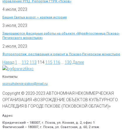
управление РПЦ. Репортаж ГТРК «Псков»
4 июля, 2023
Башня Святых ворот — краткая история
3 июля, 2023
Завершаются фасадные работы на объекте «Музей-гостиница Псково-
Печерского монастыря»
2 июля, 2023
Фоторепортаж: реставрация и ремонт в Псково-Печерском монастыре
Назад
1
…
112
113
114
115
116
…
130
Далее
Контакты
vozrozhdenie-pskov@mail.ru
Copyright © 2020-
2023
АВТОНОМНАЯ НЕКОММЕРЧЕСКАЯ
ОРГАНИЗАЦИЯ «ВОЗРОЖДЕНИЕ ОБЪЕКТОВ КУЛЬТУРНОГО
НАСЛЕДИЯ В ГОРОДЕ ПСКОВЕ (ПСКОВСКОЙ ОБЛАСТИ)»
Адрес
Юридический – 180007, г. Псков, ул. Конная, д. 2, офис 1
Фактический – 180007, г. Псков, ул. Советская, д. 60, 2 этаж