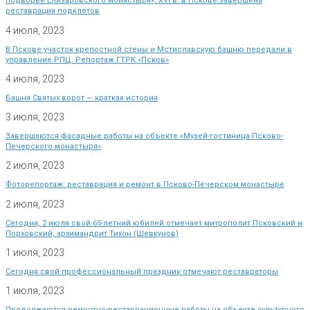
подворье Елизаровского монастыря», XVI в. в Пскове завершена
реставрация подклетов
4 июля, 2023
В Пскове участок крепостной стены и Мстиславскую башню передали в
управление РПЦ. Репортаж ГТРК «Псков»
4 июля, 2023
Башня Святых ворот — краткая история
3 июля, 2023
Завершаются фасадные работы на объекте «Музей-гостиница Псково-
Печерского монастыря»
2 июля, 2023
Фоторепортаж: реставрация и ремонт в Псково-Печерском монастыре
2 июля, 2023
Сегодня, 2 июля свой 65-летний юбилей отмечает митрополит Псковский и
Порховский, архимандрит Тихон (Шевкунов)
1 июля, 2023
Сегодня свой профессиональный праздник отмечают реставраторы
1 июля, 2023
Продолжаются ремонтно-реставрационные работы на объекте культурного