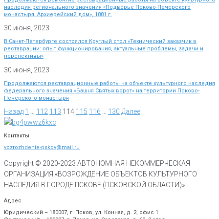
наследия регионального значения «Подворье Псково-Печерского
монастыря. Архиерейский дом», 1881 г.
30 июня, 2023
В Санкт-Петербурге состоялся Круглый стол «Технический заказчик в
реставрации: опыт функционирования, актуальные проблемы, задачи и
перспективы»
30 июня, 2023
Продолжаются реставрационные работы на объекте культурного наследия
федерального значения «Башня Святых ворот» на территории Псково-
Печерского монастыря
Назад
1
…
112
113
114
115
116
…
130
Далее
Контакты
vozrozhdenie-pskov@mail.ru
Copyright © 2020-
2023
АВТОНОМНАЯ НЕКОММЕРЧЕСКАЯ
ОРГАНИЗАЦИЯ «ВОЗРОЖДЕНИЕ ОБЪЕКТОВ КУЛЬТУРНОГО
НАСЛЕДИЯ В ГОРОДЕ ПСКОВЕ (ПСКОВСКОЙ ОБЛАСТИ)»
Адрес
Юридический – 180007, г. Псков, ул. Конная, д. 2, офис 1