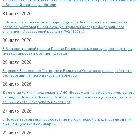
на фасадах Сретенской церкви. Благоустраивается территория возле храма
и Большой звонницы обители
31 июля, 2026
В Псково-Печерском монастыре подписан Акт приемки выполненных
работ по реставрации объекта культурного наследия федерального
значения – Лазаревской церкви (1792-1800 гг.)
30 июля, 2026
В Благовещенской церкви Псково-Печерского монастыря реставраторы
музеефицировали фрагмент фасада
29 июля, 2026
В церкви Вознесение Господне в Бельском Устье завершены работы по
реставрации лепного декора интерьеров
28 июля, 2026
Дело отца Алипия продолжено: АНО «Возрождение объектов культурного
наследия Пскова и Псковской области» восстановило древние стены и
башни Псково-Печерского монастыря
27 июля, 2026
В Пскове завершается воссоздание исторической ограды возле здания
бывшей Духовной семинарии
22 июля, 2026