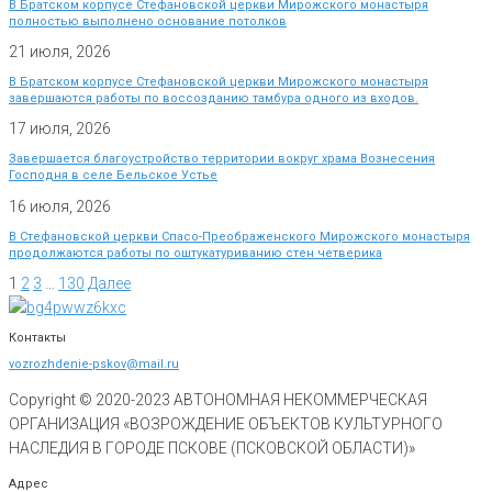
В Братском корпусе Стефановской церкви Мирожского монастыря
полностью выполнено основание потолков
21 июля, 2026
В Братском корпусе Стефановской церкви Мирожского монастыря
завершаются работы по воссозданию тамбура одного из входов.
17 июля, 2026
Завершается благоустройство территории вокруг храма Вознесения
Господня в селе Бельское Устье
16 июля, 2026
В Стефановской церкви Спасо-Преображенского Мирожского монастыря
продолжаются работы по оштукатуриванию стен четверика
1
2
3
…
130
Далее
Контакты
vozrozhdenie-pskov@mail.ru
Copyright © 2020-
2023
АВТОНОМНАЯ НЕКОММЕРЧЕСКАЯ
ОРГАНИЗАЦИЯ «ВОЗРОЖДЕНИЕ ОБЪЕКТОВ КУЛЬТУРНОГО
НАСЛЕДИЯ В ГОРОДЕ ПСКОВЕ (ПСКОВСКОЙ ОБЛАСТИ)»
Адрес