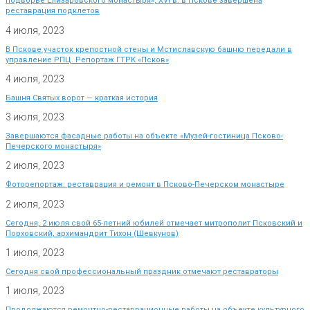
подворье Елизаровского монастыря», XVI в. в Пскове завершена
реставрация подклетов
4 июля, 2023
В Пскове участок крепостной стены и Мстиславскую башню передали в
управление РПЦ. Репортаж ГТРК «Псков»
4 июля, 2023
Башня Святых ворот — краткая история
3 июля, 2023
Завершаются фасадные работы на объекте «Музей-гостиница Псково-
Печерского монастыря»
2 июля, 2023
Фоторепортаж: реставрация и ремонт в Псково-Печерском монастыре
2 июля, 2023
Сегодня, 2 июля свой 65-летний юбилей отмечает митрополит Псковский и
Порховский, архимандрит Тихон (Шевкунов)
1 июля, 2023
Сегодня свой профессиональный праздник отмечают реставраторы
1 июля, 2023
Продолжаются ремонтно-реставрационные работы на объекте культурного