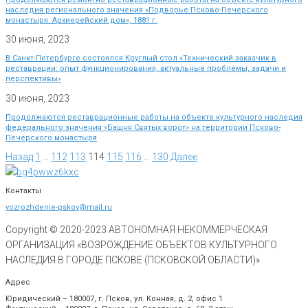
наследия регионального значения «Подворье Псково-Печерского
монастыря. Архиерейский дом», 1881 г.
30 июня, 2023
В Санкт-Петербурге состоялся Круглый стол «Технический заказчик в
реставрации: опыт функционирования, актуальные проблемы, задачи и
перспективы»
30 июня, 2023
Продолжаются реставрационные работы на объекте культурного наследия
федерального значения «Башня Святых ворот» на территории Псково-
Печерского монастыря
Назад
1
…
112
113
114
115
116
…
130
Далее
Контакты
vozrozhdenie-pskov@mail.ru
Copyright © 2020-
2023
АВТОНОМНАЯ НЕКОММЕРЧЕСКАЯ
ОРГАНИЗАЦИЯ «ВОЗРОЖДЕНИЕ ОБЪЕКТОВ КУЛЬТУРНОГО
НАСЛЕДИЯ В ГОРОДЕ ПСКОВЕ (ПСКОВСКОЙ ОБЛАСТИ)»
Адрес
Юридический – 180007, г. Псков, ул. Конная, д. 2, офис 1