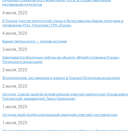
подворье Елизаровского монастыря», XVI в. в Пскове завершена
реставрация подклетов
4 июля, 2023
В Пскове участок крепостной стены и Мстиславскую башню передали в
управление РПЦ. Репортаж ГТРК «Псков»
4 июля, 2023
Башня Святых ворот — краткая история
3 июля, 2023
Завершаются фасадные работы на объекте «Музей-гостиница Псково-
Печерского монастыря»
2 июля, 2023
Фоторепортаж: реставрация и ремонт в Псково-Печерском монастыре
2 июля, 2023
Сегодня, 2 июля свой 65-летний юбилей отмечает митрополит Псковский и
Порховский, архимандрит Тихон (Шевкунов)
1 июля, 2023
Сегодня свой профессиональный праздник отмечают реставраторы
1 июля, 2023
Продолжаются ремонтно-реставрационные работы на объекте культурного