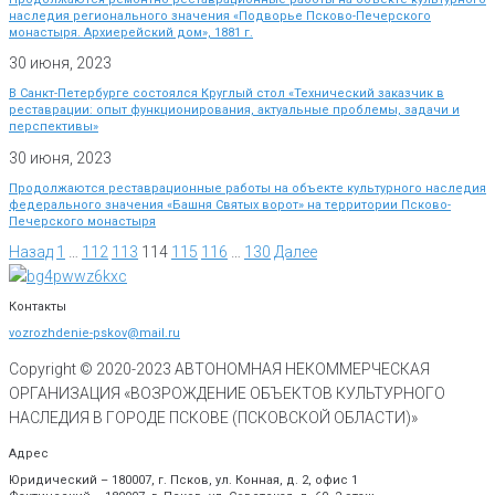
наследия регионального значения «Подворье Псково-Печерского
монастыря. Архиерейский дом», 1881 г.
30 июня, 2023
В Санкт-Петербурге состоялся Круглый стол «Технический заказчик в
реставрации: опыт функционирования, актуальные проблемы, задачи и
перспективы»
30 июня, 2023
Продолжаются реставрационные работы на объекте культурного наследия
федерального значения «Башня Святых ворот» на территории Псково-
Печерского монастыря
Назад
1
…
112
113
114
115
116
…
130
Далее
Контакты
vozrozhdenie-pskov@mail.ru
Copyright © 2020-
2023
АВТОНОМНАЯ НЕКОММЕРЧЕСКАЯ
ОРГАНИЗАЦИЯ «ВОЗРОЖДЕНИЕ ОБЪЕКТОВ КУЛЬТУРНОГО
НАСЛЕДИЯ В ГОРОДЕ ПСКОВЕ (ПСКОВСКОЙ ОБЛАСТИ)»
Адрес
Юридический – 180007, г. Псков, ул. Конная, д. 2, офис 1