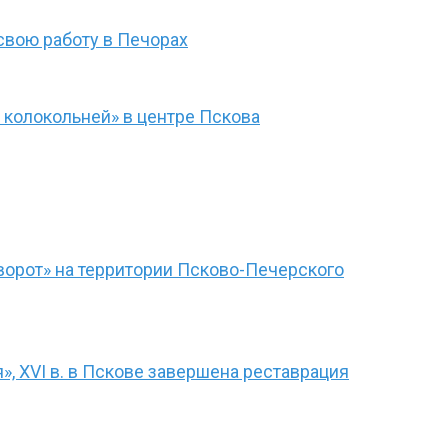
свою работу в Печорах
 колокольней» в центре Пскова
ворот» на территории Псково-Печерского
, XVI в. в Пскове завершена реставрация