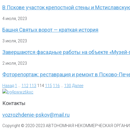
В Пскове участок крепостной стены и Мстиславску
4 июля, 2023
Башня Святых ворот — краткая история
3 июля, 2023
Завершаются фасадные работы на объекте «Музей-
2 июля, 2023
Фоторепортаж: реставрация и ремонт в Псково-Пе
Назад
1
…
112
113
114
115
116
…
130
Далее
Контакты
vozrozhdenie-pskov@mail.ru
Copyright © 2020-
2023
АВТОНОМНАЯ НЕКОММЕРЧЕСКАЯ ОРГАНИЗ