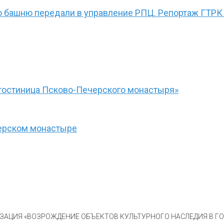
ю башню передали в управление РПЦ. Репортаж ГТРК
гостиница Псково-Печерского монастыря»
черском монастыре
АЦИЯ «ВОЗРОЖДЕНИЕ ОБЪЕКТОВ КУЛЬТУРНОГО НАСЛЕДИЯ В ГОР