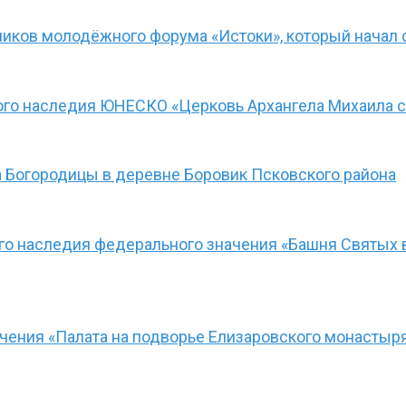
иков молодёжного форума «Истоки», который начал 
ого наследия ЮНЕСКО «Церковь Архангела Михаила с
 Богородицы в деревне Боровик Псковского района
ого наследия федерального значения «Башня Святых 
чения «Палата на подворье Елизаровского монастыря»