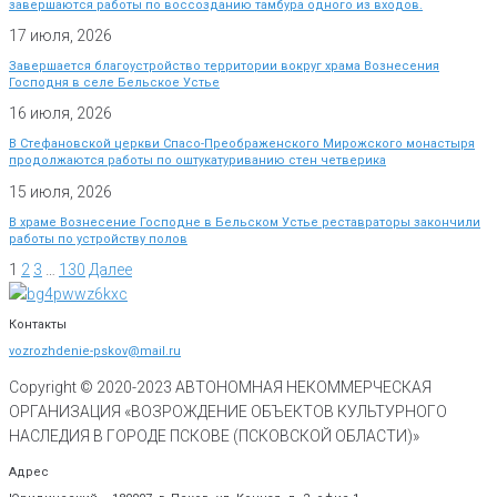
завершаются работы по воссозданию тамбура одного из входов.
17 июля, 2026
Завершается благоустройство территории вокруг храма Вознесения
Господня в селе Бельское Устье
16 июля, 2026
В Стефановской церкви Спасо-Преображенского Мирожского монастыря
продолжаются работы по оштукатуриванию стен четверика
15 июля, 2026
В храме Вознесение Господне в Бельском Устье реставраторы закончили
работы по устройству полов
1
2
3
…
130
Далее
Контакты
vozrozhdenie-pskov@mail.ru
Copyright © 2020-
2023
АВТОНОМНАЯ НЕКОММЕРЧЕСКАЯ
ОРГАНИЗАЦИЯ «ВОЗРОЖДЕНИЕ ОБЪЕКТОВ КУЛЬТУРНОГО
НАСЛЕДИЯ В ГОРОДЕ ПСКОВЕ (ПСКОВСКОЙ ОБЛАСТИ)»
Адрес