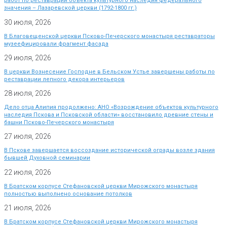
работ по реставрации объекта культурного наследия федерального
значения – Лазаревской церкви (1792-1800 гг.)
30 июля, 2026
В Благовещенской церкви Псково-Печерского монастыря реставраторы
музеефицировали фрагмент фасада
29 июля, 2026
В церкви Вознесение Господне в Бельском Устье завершены работы по
реставрации лепного декора интерьеров
28 июля, 2026
Дело отца Алипия продолжено: АНО «Возрождение объектов культурного
наследия Пскова и Псковской области» восстановило древние стены и
башни Псково-Печерского монастыря
27 июля, 2026
В Пскове завершается воссоздание исторической ограды возле здания
бывшей Духовной семинарии
22 июля, 2026
В Братском корпусе Стефановской церкви Мирожского монастыря
полностью выполнено основание потолков
21 июля, 2026
В Братском корпусе Стефановской церкви Мирожского монастыря