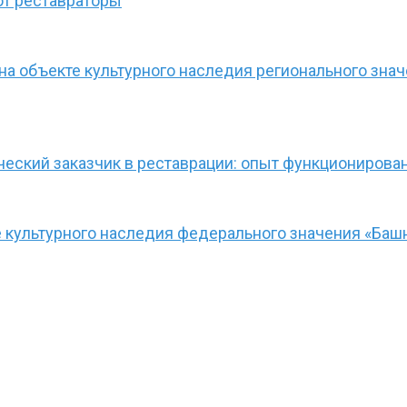
ют реставраторы
а объекте культурного наследия регионального зна
ческий заказчик в реставрации: опыт функционирова
культурного наследия федерального значения «Башн