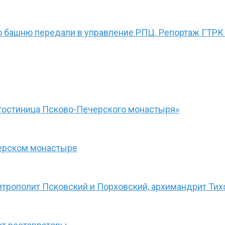
ю башню передали в управление РПЦ. Репортаж ГТРК
гостиница Псково-Печерского монастыря»
черском монастыре
итрополит Псковский и Порховский, архимандрит Тих