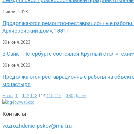
Сегодня свой профессиональный праздник отмеча
1 июля, 2023
Продолжаются ремонтно-реставрационные работы н
Архиерейский дом», 1881 г.
30 июня, 2023
В Санкт-Петербурге состоялся Круглый стол «Техни
30 июня, 2023
Продолжаются реставрационные работы на объекте 
монастыря
Назад
1
…
112
113
114
115
116
…
130
Далее
Контакты
vozrozhdenie-pskov@mail.ru