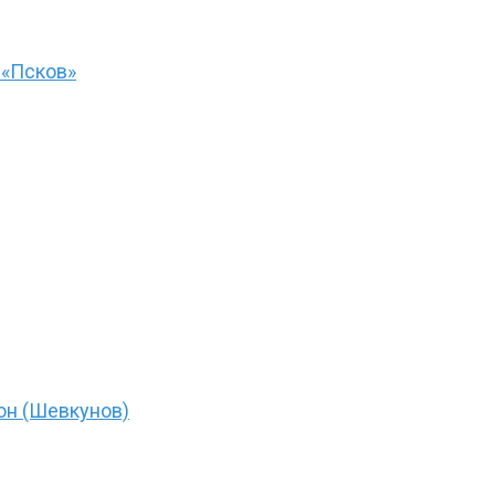
 «Псков»
он (Шевкунов)