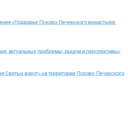
чения «Подворье Псково-Печерского монастыря.
ния, актуальные проблемы, задачи и перспективы»
я Святых ворот» на территории Псково-Печерского