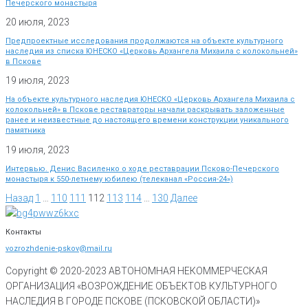
Печерского монастыря
20 июля, 2023
Предпроектные исследования продолжаются на объекте культурного
наследия из списка ЮНЕСКО «Церковь Архангела Михаила с колокольней»
в Пскове
19 июля, 2023
На объекте культурного наследия ЮНЕСКО «Церковь Архангела Михаила с
колокольней» в Пскове реставраторы начали раскрывать заложенные
ранее и неизвестные до настоящего времени конструкции уникального
памятника
19 июля, 2023
Интервью. Денис Василенко о ходе реставрации Псково-Печерского
монастыря к 550-летнему юбилею (телеканал «Россия-24»)
Назад
1
…
110
111
112
113
114
…
130
Далее
Контакты
vozrozhdenie-pskov@mail.ru
Copyright © 2020-
2023
АВТОНОМНАЯ НЕКОММЕРЧЕСКАЯ
ОРГАНИЗАЦИЯ «ВОЗРОЖДЕНИЕ ОБЪЕКТОВ КУЛЬТУРНОГО
НАСЛЕДИЯ В ГОРОДЕ ПСКОВЕ (ПСКОВСКОЙ ОБЛАСТИ)»