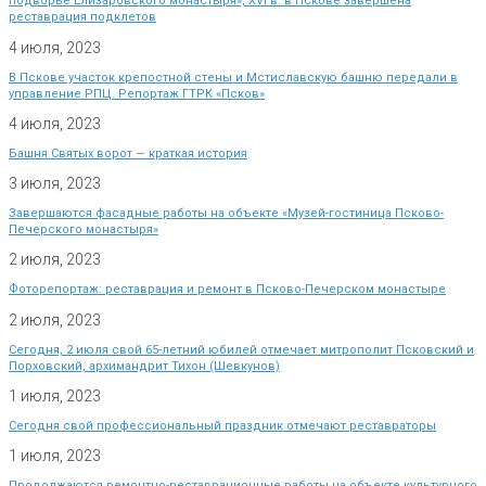
подворье Елизаровского монастыря», XVI в. в Пскове завершена
реставрация подклетов
4 июля, 2023
В Пскове участок крепостной стены и Мстиславскую башню передали в
управление РПЦ. Репортаж ГТРК «Псков»
4 июля, 2023
Башня Святых ворот — краткая история
3 июля, 2023
Завершаются фасадные работы на объекте «Музей-гостиница Псково-
Печерского монастыря»
2 июля, 2023
Фоторепортаж: реставрация и ремонт в Псково-Печерском монастыре
2 июля, 2023
Сегодня, 2 июля свой 65-летний юбилей отмечает митрополит Псковский и
Порховский, архимандрит Тихон (Шевкунов)
1 июля, 2023
Сегодня свой профессиональный праздник отмечают реставраторы
1 июля, 2023
Продолжаются ремонтно-реставрационные работы на объекте культурного