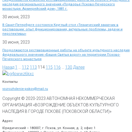
наследия регионального значения «Подворье Псково-Печерского
монастыря. Архиерейский дом», 1881 г.
30 июня, 2023
В Санкт-Петербурге состоялся Круглый стол «Технический заказчик в
реставрации: опыт функционирования, актуальные проблемы, задачи и
перспективы»
30 июня, 2023
Продолжаются реставрационные работы на объекте культурного наследия
федерального значения «Башня Святых ворот» на территории Псково-
Печерского монастыря
Назад
1
…
112
113
114
115
116
…
130
Далее
Контакты
vozrozhdenie-pskov@mail.ru
Copyright © 2020-
2023
АВТОНОМНАЯ НЕКОММЕРЧЕСКАЯ
ОРГАНИЗАЦИЯ «ВОЗРОЖДЕНИЕ ОБЪЕКТОВ КУЛЬТУРНОГО
НАСЛЕДИЯ В ГОРОДЕ ПСКОВЕ (ПСКОВСКОЙ ОБЛАСТИ)»
Адрес
Юридический – 180007, г. Псков, ул. Конная, д. 2, офис 1