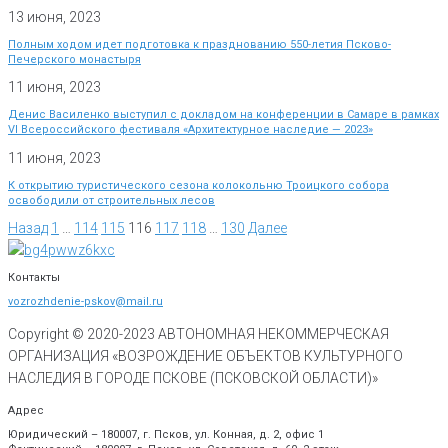
13 июня, 2023
Полным ходом идет подготовка к празднованию 550-летия Псково-
Печерского монастыря
11 июня, 2023
Денис Василенко выступил с докладом на конференции в Самаре в рамках
VI Всероссийского фестиваля «Архитектурное наследие — 2023»
11 июня, 2023
К открытию туристического сезона колокольню Троицкого собора
освободили от строительных лесов
Назад
1
…
114
115
116
117
118
…
130
Далее
Контакты
vozrozhdenie-pskov@mail.ru
Copyright © 2020-
2023
АВТОНОМНАЯ НЕКОММЕРЧЕСКАЯ
ОРГАНИЗАЦИЯ «ВОЗРОЖДЕНИЕ ОБЪЕКТОВ КУЛЬТУРНОГО
НАСЛЕДИЯ В ГОРОДЕ ПСКОВЕ (ПСКОВСКОЙ ОБЛАСТИ)»
Адрес
Юридический – 180007, г. Псков, ул. Конная, д. 2, офис 1