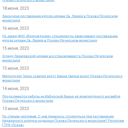
Псково-Печерского монастыря»
18 июня, 2023
Закончена реставрация купола церкви Св. Лазаря в Псково-Печерском
монастыре
16 июня, 2023
По заказу АНО «Возрождение» специалисты заканчивают реставрацию
купола церкви Св. Лазаря в Псково-Печерском монастыре
15 июня, 2023
Ограду Лазаревской церкви восстановливают в Псково-Печерском
монастыре
15 июня, 2023
Митрополит Тихон освятил крест башни Святых ворот Псково-Печерского
монастыря
14 июня, 2023
Продолжаются работы на Изборской башне из архитектурного ансамбля
Псково-Печерского монастыря
13 июня, 2023
По старым чертежам. С чем пришлось столкнуться при реставрации
Надвратного корпуса подворья Псково-Печерского монастыря? Репортаж
ГТРК «Псков»