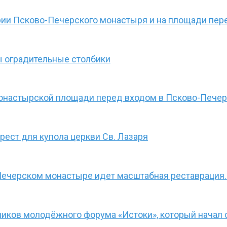
рии Псково-Печерского монастыря и на площади пер
 оградительные столбики
монастырской площади перед входом в Псково-Пече
ест для купола церкви Св. Лазаря
Печерском монастыре идет масштабная реставрация.
иков молодёжного форума «Истоки», который начал 