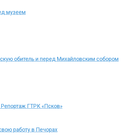
ед музеем
рскую обитель и перед Михайловским собором
 Репортаж ГТРК «Псков»
свою работу в Печорах