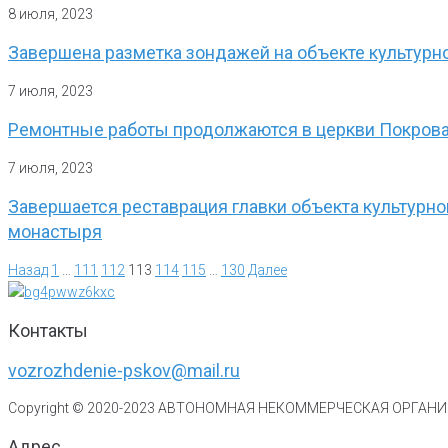
8 июля, 2023
Завершена разметка зондажей на объекте культурн
7 июля, 2023
Ремонтные работы продолжаются в церкви Покрова
7 июля, 2023
Завершается реставрация главки объекта культурн
монастыря
Назад
1
…
111
112
113
114
115
…
130
Далее
Контакты
vozrozhdenie-pskov@mail.ru
Copyright © 2020-
2023
АВТОНОМНАЯ НЕКОММЕРЧЕСКАЯ ОРГАНИЗ
Адрес