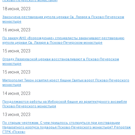
Псково-Печерского монастыря»
18 июня, 2023
Закончена реставрация купола церкви Св. Лазаря в Псково-Печерском
монастыре
16 июня, 2023
По заказу АНО «Возрождение» специалисты заканчивают реставрацию
купола церкви Св. Лазаря в Псково-Печерском монастыре
15 июня, 2023
Ограду Лазаревской церкви восстановливают в Псково-Печерском
монастыре
15 июня, 2023
Митрополит Тихон освятил крест башни Святых ворот Псково-Печерского
монастыря
14 июня, 2023
Продолжаются работы на Изборской башне из архитектурного ансамбля
Псково-Печерского монастыря
13 июня, 2023
По старым чертежам. С чем пришлось столкнуться при реставрации
Надвратного корпуса подворья Псково-Печерского монастыря? Репортаж
ГТРК «Псков»