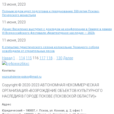
13 июня, 2023
Полным ходом идет подготовка к празднованию 550-летия Псково-
Печерского монастыря
11 июня, 2023
Денис Василенко выступил с докладом на конференции в Самаре в рамках
VI Всероссийского фестиваля «Архитектурное наследие — 2023»
11 июня, 2023
К открытию туристического сезона колокольню Троицкого собора
освободили от строительных лесов
Назад
1
…
114
115
116
117
118
…
130
Далее
Контакты
vozrozhdenie-pskov@mail.ru
Copyright © 2020-
2023
АВТОНОМНАЯ НЕКОММЕРЧЕСКАЯ
ОРГАНИЗАЦИЯ «ВОЗРОЖДЕНИЕ ОБЪЕКТОВ КУЛЬТУРНОГО
НАСЛЕДИЯ В ГОРОДЕ ПСКОВЕ (ПСКОВСКОЙ ОБЛАСТИ)»
Адрес
Юридический – 180007, г. Псков, ул. Конная, д. 2, офис 1