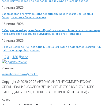
завершаются работы по воссозданию тамбура одного из входов.
17 июля, 2026
Завершается благоустройство территории вокруг храма Вознесения
Господня в селе Бельское Устье
16 июля, 2026
В Стефановской церкви Спасо-Преображенского Мирожского монастыря
продолжаются работы по оштукатуриванию стен четверика
15 июля, 2026
В храме Вознесение Господне в Бельском Устье реставраторы закончили
работы по устройству полов
1
2
3
…
130
Далее
Контакты
vozrozhdenie-pskov@mail.ru
Copyright © 2020-
2023
АВТОНОМНАЯ НЕКОММЕРЧЕСКАЯ
ОРГАНИЗАЦИЯ «ВОЗРОЖДЕНИЕ ОБЪЕКТОВ КУЛЬТУРНОГО
НАСЛЕДИЯ В ГОРОДЕ ПСКОВЕ (ПСКОВСКОЙ ОБЛАСТИ)»
Адрес