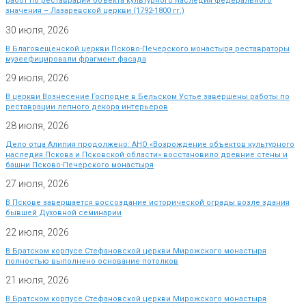
работ по реставрации объекта культурного наследия федерального
значения – Лазаревской церкви (1792-1800 гг.)
30 июля, 2026
В Благовещенской церкви Псково-Печерского монастыря реставраторы
музеефицировали фрагмент фасада
29 июля, 2026
В церкви Вознесение Господне в Бельском Устье завершены работы по
реставрации лепного декора интерьеров
28 июля, 2026
Дело отца Алипия продолжено: АНО «Возрождение объектов культурного
наследия Пскова и Псковской области» восстановило древние стены и
башни Псково-Печерского монастыря
27 июля, 2026
В Пскове завершается воссоздание исторической ограды возле здания
бывшей Духовной семинарии
22 июля, 2026
В Братском корпусе Стефановской церкви Мирожского монастыря
полностью выполнено основание потолков
21 июля, 2026
В Братском корпусе Стефановской церкви Мирожского монастыря