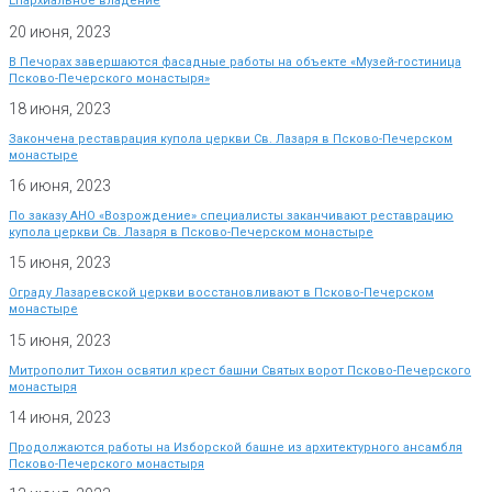
Епархиальное владение
20 июня, 2023
В Печорах завершаются фасадные работы на объекте «Музей-гостиница
Псково-Печерского монастыря»
18 июня, 2023
Закончена реставрация купола церкви Св. Лазаря в Псково-Печерском
монастыре
16 июня, 2023
По заказу АНО «Возрождение» специалисты заканчивают реставрацию
купола церкви Св. Лазаря в Псково-Печерском монастыре
15 июня, 2023
Ограду Лазаревской церкви восстановливают в Псково-Печерском
монастыре
15 июня, 2023
Митрополит Тихон освятил крест башни Святых ворот Псково-Печерского
монастыря
14 июня, 2023
Продолжаются работы на Изборской башне из архитектурного ансамбля
Псково-Печерского монастыря