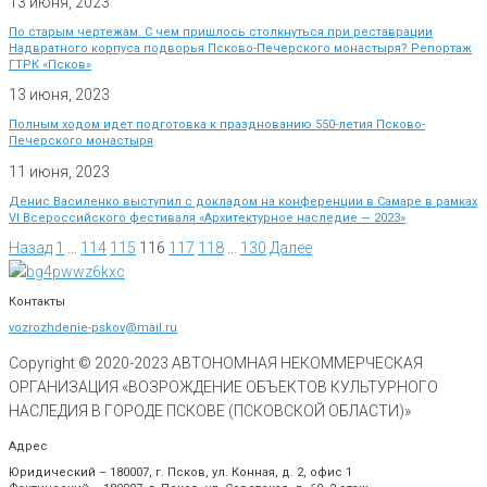
13 июня, 2023
По старым чертежам. С чем пришлось столкнуться при реставрации
Надвратного корпуса подворья Псково-Печерского монастыря? Репортаж
ГТРК «Псков»
13 июня, 2023
Полным ходом идет подготовка к празднованию 550-летия Псково-
Печерского монастыря
11 июня, 2023
Денис Василенко выступил с докладом на конференции в Самаре в рамках
VI Всероссийского фестиваля «Архитектурное наследие — 2023»
Назад
1
…
114
115
116
117
118
…
130
Далее
Контакты
vozrozhdenie-pskov@mail.ru
Copyright © 2020-
2023
АВТОНОМНАЯ НЕКОММЕРЧЕСКАЯ
ОРГАНИЗАЦИЯ «ВОЗРОЖДЕНИЕ ОБЪЕКТОВ КУЛЬТУРНОГО
НАСЛЕДИЯ В ГОРОДЕ ПСКОВЕ (ПСКОВСКОЙ ОБЛАСТИ)»
Адрес
Юридический – 180007, г. Псков, ул. Конная, д. 2, офис 1