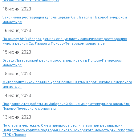
Псково-Печерского монастыря»
18 июня, 2023
Закончена реставрация купола церкви Св. Лазаря в Псково-Печерском
монастыре
16 июня, 2023
По заказу АНО «Возрождение» специалисты заканчивают реставрацию
купола церкви Св. Лазаря в Псково-Печерском монастыре
15 июня, 2023
Ограду Лазаревской церкви восстановливают в Псково-Печерском
монастыре
15 июня, 2023
Митрополит Тихон освятил крест башни Святых ворот Псково-Печерского
монастыря
14 июня, 2023
Продолжаются работы на Изборской башне из архитектурного ансамбля
Псково-Печерского монастыря
13 июня, 2023
По старым чертежам. С чем пришлось столкнуться при реставрации
Надвратного корпуса подворья Псково-Печерского монастыря? Репортаж
ГТРК «Псков»