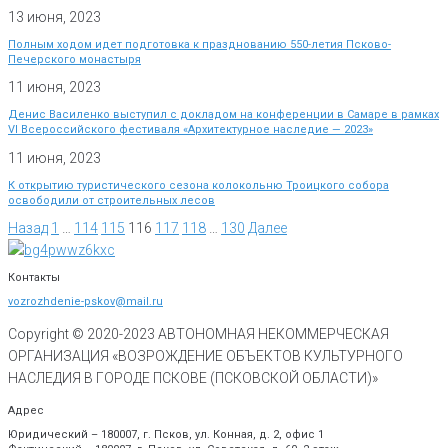
13 июня, 2023
Полным ходом идет подготовка к празднованию 550-летия Псково-
Печерского монастыря
11 июня, 2023
Денис Василенко выступил с докладом на конференции в Самаре в рамках
VI Всероссийского фестиваля «Архитектурное наследие — 2023»
11 июня, 2023
К открытию туристического сезона колокольню Троицкого собора
освободили от строительных лесов
Назад
1
…
114
115
116
117
118
…
130
Далее
Контакты
vozrozhdenie-pskov@mail.ru
Copyright © 2020-
2023
АВТОНОМНАЯ НЕКОММЕРЧЕСКАЯ
ОРГАНИЗАЦИЯ «ВОЗРОЖДЕНИЕ ОБЪЕКТОВ КУЛЬТУРНОГО
НАСЛЕДИЯ В ГОРОДЕ ПСКОВЕ (ПСКОВСКОЙ ОБЛАСТИ)»
Адрес
Юридический – 180007, г. Псков, ул. Конная, д. 2, офис 1