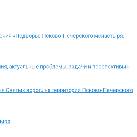
чения «Подворье Псково-Печерского монастыря.
ния, актуальные проблемы, задачи и перспективы»
я Святых ворот» на территории Псково-Печерского
тыря