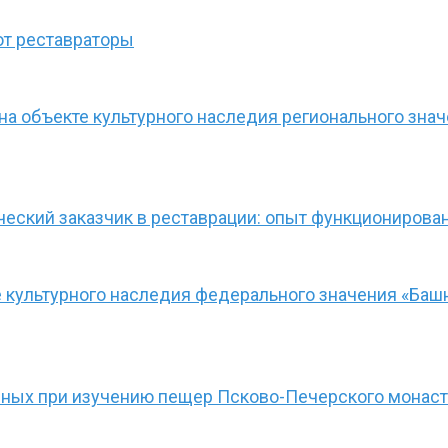
ют реставраторы
а объекте культурного наследия регионального зна
ческий заказчик в реставрации: опыт функционирова
культурного наследия федерального значения «Башн
нных при изучению пещер Псково-Печерского монас