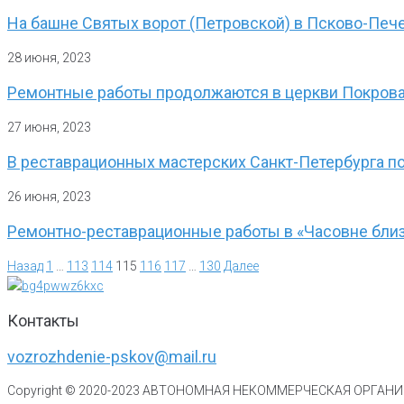
На башне Святых ворот (Петровской) в Псково-Печ
28 июня, 2023
Ремонтные работы продолжаются в церкви Покрова
27 июня, 2023
В реставрационных мастерских Санкт-Петербурга по
26 июня, 2023
Ремонтно-реставрационные работы в «Часовне близ
Назад
1
…
113
114
115
116
117
…
130
Далее
Контакты
vozrozhdenie-pskov@mail.ru
Copyright © 2020-
2023
АВТОНОМНАЯ НЕКОММЕРЧЕСКАЯ ОРГАНИЗ