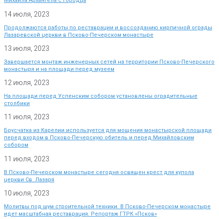
Михаила Архангела с Городца
14 июля, 2023
Продолжаются работы по реставрации и воссозданию кирпичной ограды
Лазаревской церкви в Псково-Печерском монастыре
13 июля, 2023
Завершается монтаж инженерных сетей на территории Псково-Печерского
монастыря и на площади перед музеем
12 июля, 2023
На площади перед Успенским собором установлены оградительные
столбики
11 июля, 2023
Брусчатка из Карелии используется для мощения монастырской площади
перед входом в Псково-Печерскую обитель и перед Михайловским
собором
11 июля, 2023
В Псково-Печерском монастыре сегодня освящен крест для купола
церкви Св. Лазаря
10 июля, 2023
Молитвы под шум строительной техники. В Псково-Печерском монастыре
идет масштабная реставрация. Репортаж ГТРК «Псков»