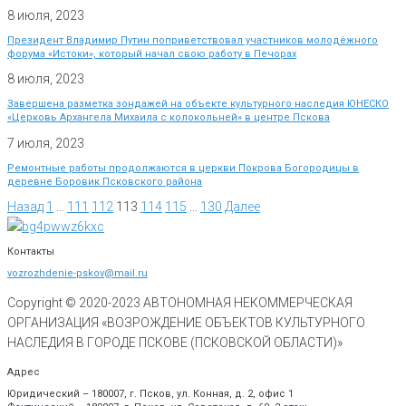
8 июля, 2023
Президент Владимир Путин поприветствовал участников молодёжного
форума «Истоки», который начал свою работу в Печорах
8 июля, 2023
Завершена разметка зондажей на объекте культурного наследия ЮНЕСКО
«Церковь Архангела Михаила с колокольней» в центре Пскова
7 июля, 2023
Ремонтные работы продолжаются в церкви Покрова Богородицы в
деревне Боровик Псковского района
Назад
1
…
111
112
113
114
115
…
130
Далее
Контакты
vozrozhdenie-pskov@mail.ru
Copyright © 2020-
2023
АВТОНОМНАЯ НЕКОММЕРЧЕСКАЯ
ОРГАНИЗАЦИЯ «ВОЗРОЖДЕНИЕ ОБЪЕКТОВ КУЛЬТУРНОГО
НАСЛЕДИЯ В ГОРОДЕ ПСКОВЕ (ПСКОВСКОЙ ОБЛАСТИ)»
Адрес
Юридический – 180007, г. Псков, ул. Конная, д. 2, офис 1