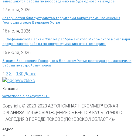
завершаются работы по воссозданию тамбура одного из входов.
17 июля, 2026
Завершается благоустройство территории вокруг храма Вознесения
Господня в селе Бельское Устье
16 июля, 2026
В Стефановской церкви Спасо-Преображенского Мирожского монастыря
продолжаются работы по оштукатуриванию стен четверика
15 июля, 2026
В храме Вознесение Господне в Бельском Устье реставраторы закончили
работы по устройству полов
1
2
3
…
130
Далее
Контакты
vozrozhdenie-pskov@mail.ru
Copyright © 2020-
2023
АВТОНОМНАЯ НЕКОММЕРЧЕСКАЯ
ОРГАНИЗАЦИЯ «ВОЗРОЖДЕНИЕ ОБЪЕКТОВ КУЛЬТУРНОГО
НАСЛЕДИЯ В ГОРОДЕ ПСКОВЕ (ПСКОВСКОЙ ОБЛАСТИ)»
Адрес