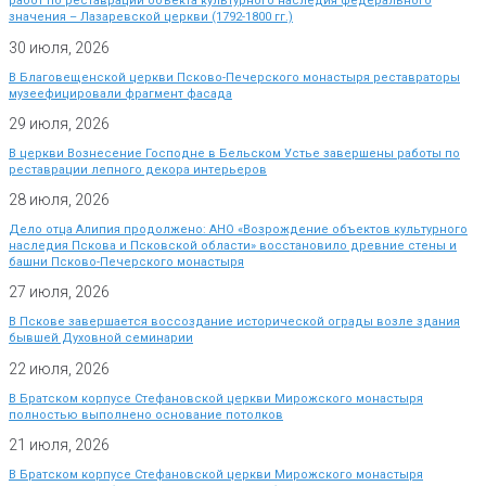
работ по реставрации объекта культурного наследия федерального
значения – Лазаревской церкви (1792-1800 гг.)
30 июля, 2026
В Благовещенской церкви Псково-Печерского монастыря реставраторы
музеефицировали фрагмент фасада
29 июля, 2026
В церкви Вознесение Господне в Бельском Устье завершены работы по
реставрации лепного декора интерьеров
28 июля, 2026
Дело отца Алипия продолжено: АНО «Возрождение объектов культурного
наследия Пскова и Псковской области» восстановило древние стены и
башни Псково-Печерского монастыря
27 июля, 2026
В Пскове завершается воссоздание исторической ограды возле здания
бывшей Духовной семинарии
22 июля, 2026
В Братском корпусе Стефановской церкви Мирожского монастыря
полностью выполнено основание потолков
21 июля, 2026
В Братском корпусе Стефановской церкви Мирожского монастыря