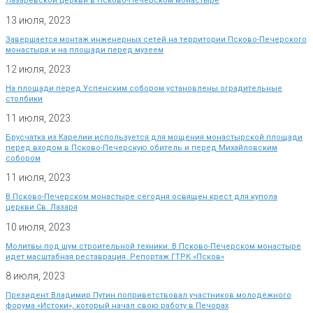
Лазаревской церкви в Псково-Печерском монастыре
13 июля, 2023
Завершается монтаж инженерных сетей на территории Псково-Печерского
монастыря и на площади перед музеем
12 июля, 2023
На площади перед Успенским собором установлены оградительные
столбики
11 июля, 2023
Брусчатка из Карелии используется для мощения монастырской площади
перед входом в Псково-Печерскую обитель и перед Михайловским
собором
11 июля, 2023
В Псково-Печерском монастыре сегодня освящен крест для купола
церкви Св. Лазаря
10 июля, 2023
Молитвы под шум строительной техники. В Псково-Печерском монастыре
идет масштабная реставрация. Репортаж ГТРК «Псков»
8 июля, 2023
Президент Владимир Путин поприветствовал участников молодёжного
форума «Истоки», который начал свою работу в Печорах