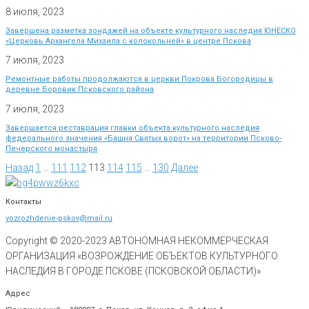
8 июля, 2023
Завершена разметка зондажей на объекте культурного наследия ЮНЕСКО
«Церковь Архангела Михаила с колокольней» в центре Пскова
7 июля, 2023
Ремонтные работы продолжаются в церкви Покрова Богородицы в
деревне Боровик Псковского района
7 июля, 2023
Завершается реставрация главки объекта культурного наследия
федерального значения «Башня Святых ворот» на территории Псково-
Печерского монастыря
Назад
1
…
111
112
113
114
115
…
130
Далее
Контакты
vozrozhdenie-pskov@mail.ru
Copyright © 2020-
2023
АВТОНОМНАЯ НЕКОММЕРЧЕСКАЯ
ОРГАНИЗАЦИЯ «ВОЗРОЖДЕНИЕ ОБЪЕКТОВ КУЛЬТУРНОГО
НАСЛЕДИЯ В ГОРОДЕ ПСКОВЕ (ПСКОВСКОЙ ОБЛАСТИ)»
Адрес