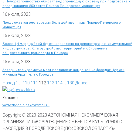
В Печорах полностью обновят водопроводную систему при подготовке к
празднованию 550-летия Псково-Печерского монастыря
16 июля, 2023
Продолжается реставрация Большой звонницы Псково-Печерского
монастыря
15 июля, 2023
Более 1,4 млрд рублей будет направлено на реконструкцию коммунальной
инфраструктуры, благоустройство территорий и обновление
общественного транспорта в Печорах
15 июля, 2023
Завершилась разметка мест постановки зондажей на фасадах Церкви
Михаила Архангела с Городца
Назад
1
…
110
111
112
113
114
…
130
Далее
Контакты
vozrozhdenie-pskov@mail.ru
Copyright © 2020-
2023
АВТОНОМНАЯ НЕКОММЕРЧЕСКАЯ
ОРГАНИЗАЦИЯ «ВОЗРОЖДЕНИЕ ОБЪЕКТОВ КУЛЬТУРНОГО
НАСЛЕДИЯ В ГОРОДЕ ПСКОВЕ (ПСКОВСКОЙ ОБЛАСТИ)»