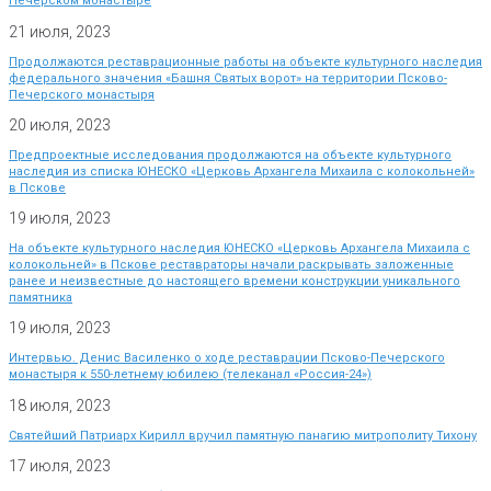
Печерском монастыре
21 июля, 2023
Продолжаются реставрационные работы на объекте культурного наследия
федерального значения «Башня Святых ворот» на территории Псково-
Печерского монастыря
20 июля, 2023
Предпроектные исследования продолжаются на объекте культурного
наследия из списка ЮНЕСКО «Церковь Архангела Михаила с колокольней»
в Пскове
19 июля, 2023
На объекте культурного наследия ЮНЕСКО «Церковь Архангела Михаила с
колокольней» в Пскове реставраторы начали раскрывать заложенные
ранее и неизвестные до настоящего времени конструкции уникального
памятника
19 июля, 2023
Интервью. Денис Василенко о ходе реставрации Псково-Печерского
монастыря к 550-летнему юбилею (телеканал «Россия-24»)
18 июля, 2023
Святейший Патриарх Кирилл вручил памятную панагию митрополиту Тихону
17 июля, 2023