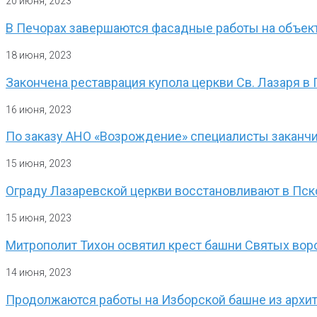
20 июня, 2023
В Печорах завершаются фасадные работы на объек
18 июня, 2023
Закончена реставрация купола церкви Св. Лазаря 
16 июня, 2023
По заказу АНО «Возрождение» специалисты заканчи
15 июня, 2023
Ограду Лазаревской церкви восстановливают в Пс
15 июня, 2023
Митрополит Тихон освятил крест башни Святых во
14 июня, 2023
Продолжаются работы на Изборской башне из архи