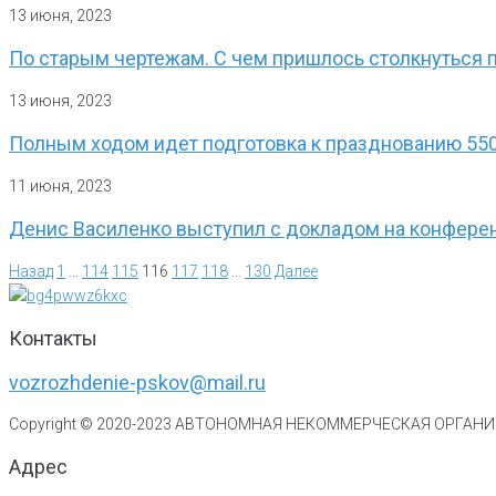
13 июня, 2023
По старым чертежам. С чем пришлось столкнуться 
13 июня, 2023
Полным ходом идет подготовка к празднованию 55
11 июня, 2023
Денис Василенко выступил с докладом на конферен
Назад
1
…
114
115
116
117
118
…
130
Далее
Контакты
vozrozhdenie-pskov@mail.ru
Copyright © 2020-
2023
АВТОНОМНАЯ НЕКОММЕРЧЕСКАЯ ОРГАНИЗ
Адрес