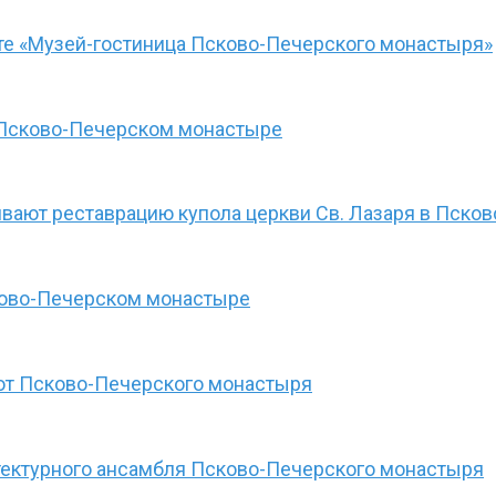
те «Музей-гостиница Псково-Печерского монастыря»
в Псково-Печерском монастыре
вают реставрацию купола церкви Св. Лазаря в Пск
ково-Печерском монастыре
рот Псково-Печерского монастыря
тектурного ансамбля Псково-Печерского монастыря