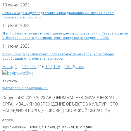
13 июня, 2023
Полным ходом идет подготовка к празднованию 550-летия Псково-
Печерского монастыря
11 июня, 2023
Денис Василенко выступил с докладом на конференции в Самаре в рамках
VI Всероссийского фестиваля «Архитектурное наследие — 2023»
11 июня, 2023
К открытию туристического сезона колокольню Троицкого собора
освободили от строительных лесов
Назад
1
…
114
115
116
117
118
…
130
Далее
Контакты
vozrozhdenie-pskov@mail.ru
Copyright © 2020-
2023
АВТОНОМНАЯ НЕКОММЕРЧЕСКАЯ
ОРГАНИЗАЦИЯ «ВОЗРОЖДЕНИЕ ОБЪЕКТОВ КУЛЬТУРНОГО
НАСЛЕДИЯ В ГОРОДЕ ПСКОВЕ (ПСКОВСКОЙ ОБЛАСТИ)»
Адрес
Юридический – 180007, г. Псков, ул. Конная, д. 2, офис 1