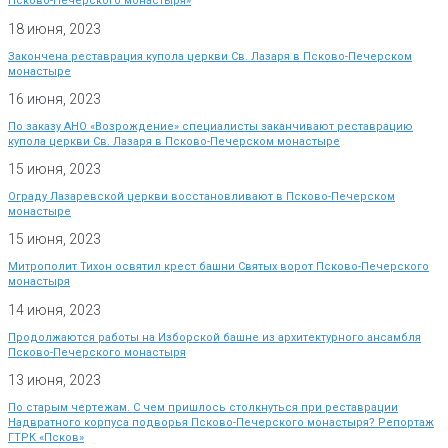
Псково-Печерского монастыря»
18 июня, 2023
Закончена реставрация купола церкви Св. Лазаря в Псково-Печерском
монастыре
16 июня, 2023
По заказу АНО «Возрождение» специалисты заканчивают реставрацию
купола церкви Св. Лазаря в Псково-Печерском монастыре
15 июня, 2023
Ограду Лазаревской церкви восстановливают в Псково-Печерском
монастыре
15 июня, 2023
Митрополит Тихон освятил крест башни Святых ворот Псково-Печерского
монастыря
14 июня, 2023
Продолжаются работы на Изборской башне из архитектурного ансамбля
Псково-Печерского монастыря
13 июня, 2023
По старым чертежам. С чем пришлось столкнуться при реставрации
Надвратного корпуса подворья Псково-Печерского монастыря? Репортаж
ГТРК «Псков»