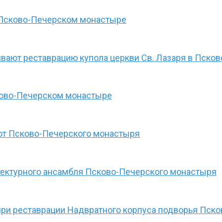
в Псково-Печерском монастыре
вают реставрацию купола церкви Св. Лазаря в Пск
ково-Печерском монастыре
рот Псково-Печерского монастыря
тектурного ансамбля Псково-Печерского монастыря
при реставрации Надвратного корпуса подворья Пск