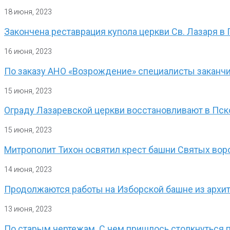
18 июня, 2023
Закончена реставрация купола церкви Св. Лазаря 
16 июня, 2023
По заказу АНО «Возрождение» специалисты заканчи
15 июня, 2023
Ограду Лазаревской церкви восстановливают в Пс
15 июня, 2023
Митрополит Тихон освятил крест башни Святых во
14 июня, 2023
Продолжаются работы на Изборской башне из архи
13 июня, 2023
По старым чертежам. С чем пришлось столкнуться 