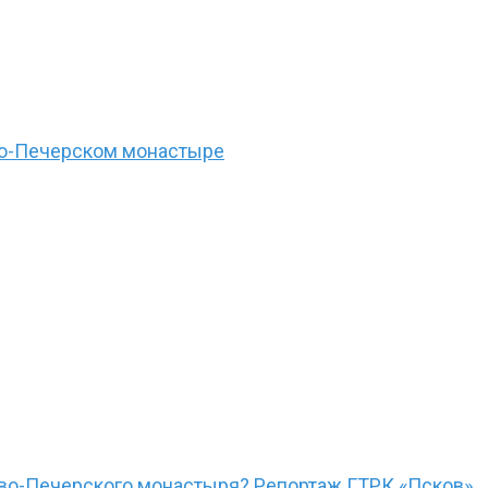
ово-Печерском монастыре
ово-Печерского монастыря? Репортаж ГТРК «Псков»