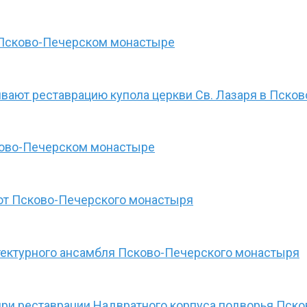
в Псково-Печерском монастыре
вают реставрацию купола церкви Св. Лазаря в Пск
ково-Печерском монастыре
рот Псково-Печерского монастыря
тектурного ансамбля Псково-Печерского монастыря
при реставрации Надвратного корпуса подворья Пск