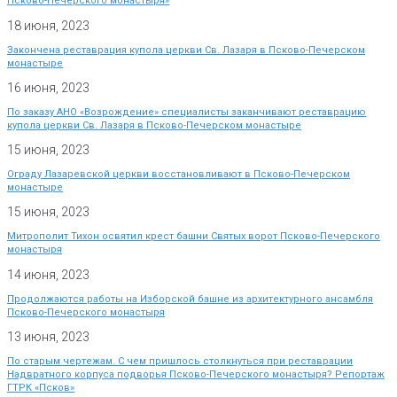
Псково-Печерского монастыря»
18 июня, 2023
Закончена реставрация купола церкви Св. Лазаря в Псково-Печерском
монастыре
16 июня, 2023
По заказу АНО «Возрождение» специалисты заканчивают реставрацию
купола церкви Св. Лазаря в Псково-Печерском монастыре
15 июня, 2023
Ограду Лазаревской церкви восстановливают в Псково-Печерском
монастыре
15 июня, 2023
Митрополит Тихон освятил крест башни Святых ворот Псково-Печерского
монастыря
14 июня, 2023
Продолжаются работы на Изборской башне из архитектурного ансамбля
Псково-Печерского монастыря
13 июня, 2023
По старым чертежам. С чем пришлось столкнуться при реставрации
Надвратного корпуса подворья Псково-Печерского монастыря? Репортаж
ГТРК «Псков»