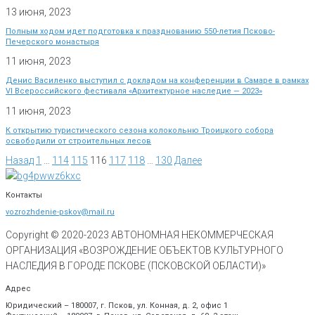
13 июня, 2023
Полным ходом идет подготовка к празднованию 550-летия Псково-
Печерского монастыря
11 июня, 2023
Денис Василенко выступил с докладом на конференции в Самаре в рамках
VI Всероссийского фестиваля «Архитектурное наследие — 2023»
11 июня, 2023
К открытию туристического сезона колокольню Троицкого собора
освободили от строительных лесов
Назад
1
…
114
115
116
117
118
…
130
Далее
Контакты
vozrozhdenie-pskov@mail.ru
Copyright © 2020-
2023
АВТОНОМНАЯ НЕКОММЕРЧЕСКАЯ
ОРГАНИЗАЦИЯ «ВОЗРОЖДЕНИЕ ОБЪЕКТОВ КУЛЬТУРНОГО
НАСЛЕДИЯ В ГОРОДЕ ПСКОВЕ (ПСКОВСКОЙ ОБЛАСТИ)»
Адрес
Юридический – 180007, г. Псков, ул. Конная, д. 2, офис 1