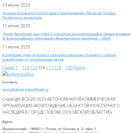
13 июня, 2023
Полным ходом идет подготовка к празднованию 550-летия Псково-
Печерского монастыря
11 июня, 2023
Денис Василенко выступил с докладом на конференции в Самаре в рамках
VI Всероссийского фестиваля «Архитектурное наследие — 2023»
11 июня, 2023
К открытию туристического сезона колокольню Троицкого собора
освободили от строительных лесов
Назад
1
…
114
115
116
117
118
…
130
Далее
Контакты
vozrozhdenie-pskov@mail.ru
Copyright © 2020-
2023
АВТОНОМНАЯ НЕКОММЕРЧЕСКАЯ
ОРГАНИЗАЦИЯ «ВОЗРОЖДЕНИЕ ОБЪЕКТОВ КУЛЬТУРНОГО
НАСЛЕДИЯ В ГОРОДЕ ПСКОВЕ (ПСКОВСКОЙ ОБЛАСТИ)»
Адрес
Юридический – 180007, г. Псков, ул. Конная, д. 2, офис 1