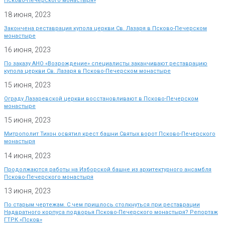
Псково-Печерского монастыря»
18 июня, 2023
Закончена реставрация купола церкви Св. Лазаря в Псково-Печерском
монастыре
16 июня, 2023
По заказу АНО «Возрождение» специалисты заканчивают реставрацию
купола церкви Св. Лазаря в Псково-Печерском монастыре
15 июня, 2023
Ограду Лазаревской церкви восстановливают в Псково-Печерском
монастыре
15 июня, 2023
Митрополит Тихон освятил крест башни Святых ворот Псково-Печерского
монастыря
14 июня, 2023
Продолжаются работы на Изборской башне из архитектурного ансамбля
Псково-Печерского монастыря
13 июня, 2023
По старым чертежам. С чем пришлось столкнуться при реставрации
Надвратного корпуса подворья Псково-Печерского монастыря? Репортаж
ГТРК «Псков»