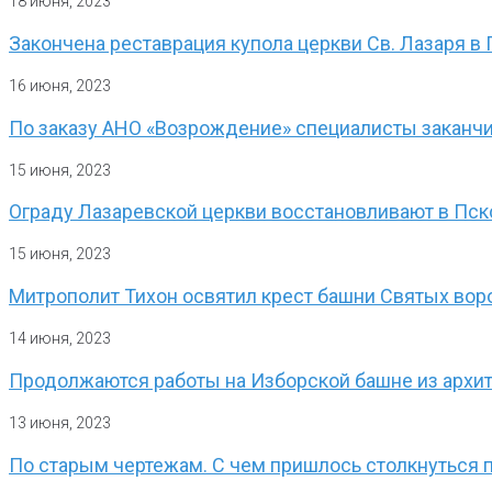
18 июня, 2023
Закончена реставрация купола церкви Св. Лазаря 
16 июня, 2023
По заказу АНО «Возрождение» специалисты заканчи
15 июня, 2023
Ограду Лазаревской церкви восстановливают в Пс
15 июня, 2023
Митрополит Тихон освятил крест башни Святых во
14 июня, 2023
Продолжаются работы на Изборской башне из архи
13 июня, 2023
По старым чертежам. С чем пришлось столкнуться 