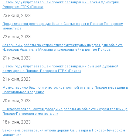
В этом году будет завершен проект реставрации церкви Одигитрии.
Репортаж ГТРК «Псков»
23 июня, 2023
Продолжается реставрация башни Святых ворот в Псково-Печерском
монастыре
22 июня, 2023
Завершены работы по устройству архитектурных шурфов для объекта
«Церковь Архангела Михаила с колокольней» в центре Пскова
21 июня, 2023
В этом году будет завершен проект реставрации бывшей духовной
семинарии в Пскове. Репортаж ГТРК «Псков»
21 июня, 2023
Мстиславскую башню и участок крепостной стены в Пскове передали в
Епархиальное владение
20 июня, 2023
В Печорах завершаются фасадные работы на объекте «Музей-гостиница
Псково-Печерского монастыря»
18 июня, 2023
Закончена реставрация купола церкви Св. Лазаря в Псково-Печерском
монастыре