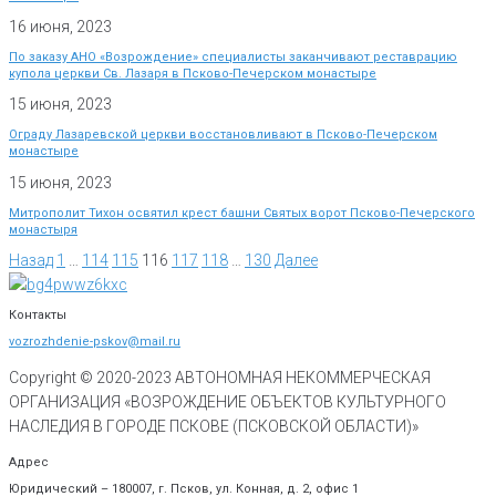
16 июня, 2023
По заказу АНО «Возрождение» специалисты заканчивают реставрацию
купола церкви Св. Лазаря в Псково-Печерском монастыре
15 июня, 2023
Ограду Лазаревской церкви восстановливают в Псково-Печерском
монастыре
15 июня, 2023
Митрополит Тихон освятил крест башни Святых ворот Псково-Печерского
монастыря
Назад
1
…
114
115
116
117
118
…
130
Далее
Контакты
vozrozhdenie-pskov@mail.ru
Copyright © 2020-
2023
АВТОНОМНАЯ НЕКОММЕРЧЕСКАЯ
ОРГАНИЗАЦИЯ «ВОЗРОЖДЕНИЕ ОБЪЕКТОВ КУЛЬТУРНОГО
НАСЛЕДИЯ В ГОРОДЕ ПСКОВЕ (ПСКОВСКОЙ ОБЛАСТИ)»
Адрес
Юридический – 180007, г. Псков, ул. Конная, д. 2, офис 1