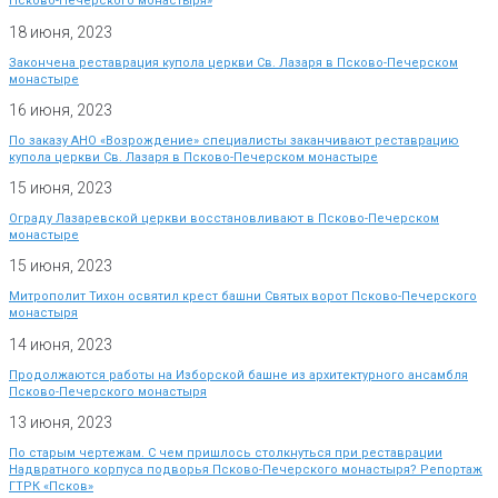
Псково-Печерского монастыря»
18 июня, 2023
Закончена реставрация купола церкви Св. Лазаря в Псково-Печерском
монастыре
16 июня, 2023
По заказу АНО «Возрождение» специалисты заканчивают реставрацию
купола церкви Св. Лазаря в Псково-Печерском монастыре
15 июня, 2023
Ограду Лазаревской церкви восстановливают в Псково-Печерском
монастыре
15 июня, 2023
Митрополит Тихон освятил крест башни Святых ворот Псково-Печерского
монастыря
14 июня, 2023
Продолжаются работы на Изборской башне из архитектурного ансамбля
Псково-Печерского монастыря
13 июня, 2023
По старым чертежам. С чем пришлось столкнуться при реставрации
Надвратного корпуса подворья Псково-Печерского монастыря? Репортаж
ГТРК «Псков»