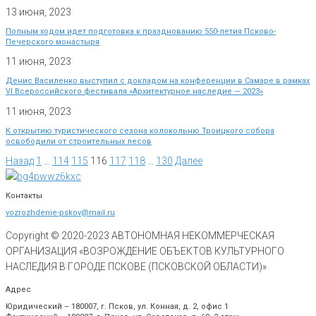
13 июня, 2023
Полным ходом идет подготовка к празднованию 550-летия Псково-
Печерского монастыря
11 июня, 2023
Денис Василенко выступил с докладом на конференции в Самаре в рамках
VI Всероссийского фестиваля «Архитектурное наследие — 2023»
11 июня, 2023
К открытию туристического сезона колокольню Троицкого собора
освободили от строительных лесов
Назад
1
…
114
115
116
117
118
…
130
Далее
Контакты
vozrozhdenie-pskov@mail.ru
Copyright © 2020-
2023
АВТОНОМНАЯ НЕКОММЕРЧЕСКАЯ
ОРГАНИЗАЦИЯ «ВОЗРОЖДЕНИЕ ОБЪЕКТОВ КУЛЬТУРНОГО
НАСЛЕДИЯ В ГОРОДЕ ПСКОВЕ (ПСКОВСКОЙ ОБЛАСТИ)»
Адрес
Юридический – 180007, г. Псков, ул. Конная, д. 2, офис 1