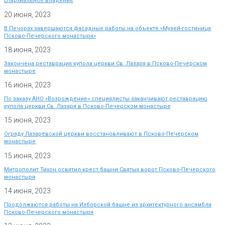
Епархиальное владение
20 июня, 2023
В Печорах завершаются фасадные работы на объекте «Музей-гостиница
Псково-Печерского монастыря»
18 июня, 2023
Закончена реставрация купола церкви Св. Лазаря в Псково-Печерском
монастыре
16 июня, 2023
По заказу АНО «Возрождение» специалисты заканчивают реставрацию
купола церкви Св. Лазаря в Псково-Печерском монастыре
15 июня, 2023
Ограду Лазаревской церкви восстановливают в Псково-Печерском
монастыре
15 июня, 2023
Митрополит Тихон освятил крест башни Святых ворот Псково-Печерского
монастыря
14 июня, 2023
Продолжаются работы на Изборской башне из архитектурного ансамбля
Псково-Печерского монастыря