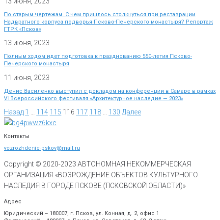
13 июня, 2023
По старым чертежам. С чем пришлось столкнуться при реставрации
Надвратного корпуса подворья Псково-Печерского монастыря? Репортаж
ГТРК «Псков»
13 июня, 2023
Полным ходом идет подготовка к празднованию 550-летия Псково-
Печерского монастыря
11 июня, 2023
Денис Василенко выступил с докладом на конференции в Самаре в рамках
VI Всероссийского фестиваля «Архитектурное наследие — 2023»
Назад
1
…
114
115
116
117
118
…
130
Далее
Контакты
vozrozhdenie-pskov@mail.ru
Copyright © 2020-
2023
АВТОНОМНАЯ НЕКОММЕРЧЕСКАЯ
ОРГАНИЗАЦИЯ «ВОЗРОЖДЕНИЕ ОБЪЕКТОВ КУЛЬТУРНОГО
НАСЛЕДИЯ В ГОРОДЕ ПСКОВЕ (ПСКОВСКОЙ ОБЛАСТИ)»
Адрес
Юридический – 180007, г. Псков, ул. Конная, д. 2, офис 1