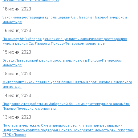
Псково-Печерского монастыря»
18 июня, 2023
Закончена реставрация купола церкви Св. Лазаря в Псково-Печерском
монастыре
16 июня, 2023
По заказу АНО «Возрождение» специалисты заканчивают реставрацию
купола церкви Св. Лазаря в Псково-Печерском монастыре
15 июня, 2023
Ограду Лазаревской церкви восстановливают в Псково-Печерском
монастыре
15 июня, 2023
Митрополит Тихон освятил крест башни Святых ворот Псково-Печерского
монастыря
14 июня, 2023
Продолжаются работы на Изборской башне из архитектурного ансамбля
Псково-Печерского монастыря
13 июня, 2023
По старым чертежам. С чем пришлось столкнуться при реставрации
Надвратного корпуса подворья Псково-Печерского монастыря? Репортаж
ГТРК «Псков»