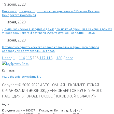
13 июня, 2023
Полным ходом идет подготовка к празднованию 550-летия Псково-
Печерского монастыря
11 июня, 2023
Денис Василенко выступил с докладом на конференции в Самаре в рамках
VI Всероссийского фестиваля «Архитектурное наследие — 2023»
11 июня, 2023
К открытию туристического сезона колокольню Троицкого собора
освободили от строительных лесов
Назад
1
…
114
115
116
117
118
…
130
Далее
Контакты
vozrozhdenie-pskov@mail.ru
Copyright © 2020-
2023
АВТОНОМНАЯ НЕКОММЕРЧЕСКАЯ
ОРГАНИЗАЦИЯ «ВОЗРОЖДЕНИЕ ОБЪЕКТОВ КУЛЬТУРНОГО
НАСЛЕДИЯ В ГОРОДЕ ПСКОВЕ (ПСКОВСКОЙ ОБЛАСТИ)»
Адрес
Юридический – 180007, г. Псков, ул. Конная, д. 2, офис 1