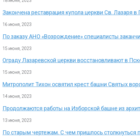
18 июня, 2023
Закончена реставрация купола церкви Св. Лазаря 
16 июня, 2023
По заказу АНО «Возрождение» специалисты заканчи
15 июня, 2023
Ограду Лазаревской церкви восстановливают в Пс
15 июня, 2023
Митрополит Тихон освятил крест башни Святых во
14 июня, 2023
Продолжаются работы на Изборской башне из архи
13 июня, 2023
По старым чертежам. С чем пришлось столкнуться 