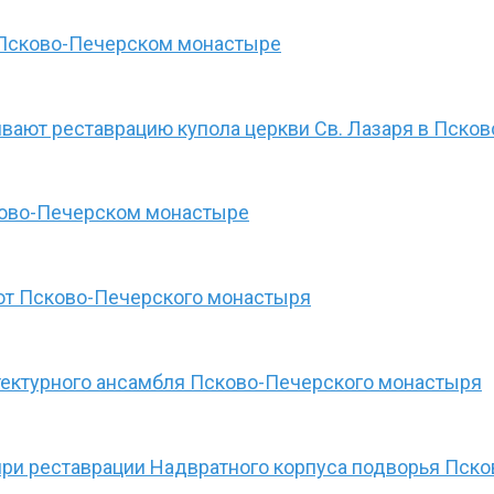
в Псково-Печерском монастыре
вают реставрацию купола церкви Св. Лазаря в Пск
ково-Печерском монастыре
рот Псково-Печерского монастыря
тектурного ансамбля Псково-Печерского монастыря
при реставрации Надвратного корпуса подворья Пск