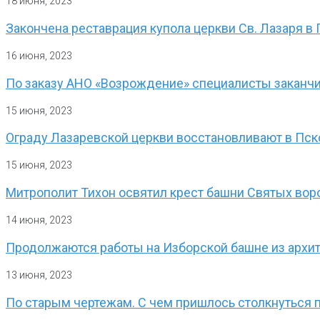
18 июня, 2023
Закончена реставрация купола церкви Св. Лазаря 
16 июня, 2023
По заказу АНО «Возрождение» специалисты заканчи
15 июня, 2023
Ограду Лазаревской церкви восстановливают в Пс
15 июня, 2023
Митрополит Тихон освятил крест башни Святых во
14 июня, 2023
Продолжаются работы на Изборской башне из архи
13 июня, 2023
По старым чертежам. С чем пришлось столкнуться 