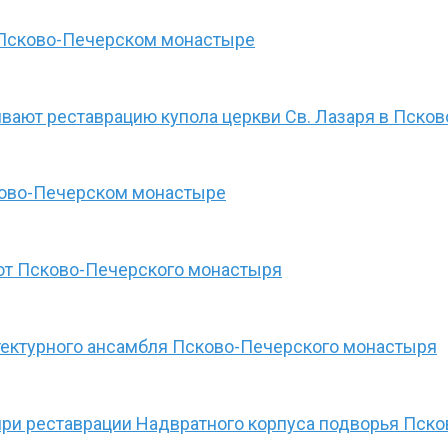
в Псково-Печерском монастыре
вают реставрацию купола церкви Св. Лазаря в Пск
ково-Печерском монастыре
рот Псково-Печерского монастыря
тектурного ансамбля Псково-Печерского монастыря
при реставрации Надвратного корпуса подворья Пск