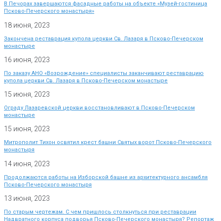
В Печорах завершаются фасадные работы на объекте «Музей-гостиница
Псково-Печерского монастыря»
18 июня, 2023
Закончена реставрация купола церкви Св. Лазаря в Псково-Печерском
монастыре
16 июня, 2023
По заказу АНО «Возрождение» специалисты заканчивают реставрацию
купола церкви Св. Лазаря в Псково-Печерском монастыре
15 июня, 2023
Ограду Лазаревской церкви восстановливают в Псково-Печерском
монастыре
15 июня, 2023
Митрополит Тихон освятил крест башни Святых ворот Псково-Печерского
монастыря
14 июня, 2023
Продолжаются работы на Изборской башне из архитектурного ансамбля
Псково-Печерского монастыря
13 июня, 2023
По старым чертежам. С чем пришлось столкнуться при реставрации
Надвратного корпуса подворья Псково-Печерского монастыря? Репортаж