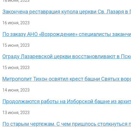
18 июня, 2023
Закончена реставрация купола церкви Св. Лазаря 
16 июня, 2023
По заказу АНО «Возрождение» специалисты заканчи
15 июня, 2023
Ограду Лазаревской церкви восстановливают в Пс
15 июня, 2023
Митрополит Тихон освятил крест башни Святых во
14 июня, 2023
Продолжаются работы на Изборской башне из архи
13 июня, 2023
По старым чертежам. С чем пришлось столкнуться 