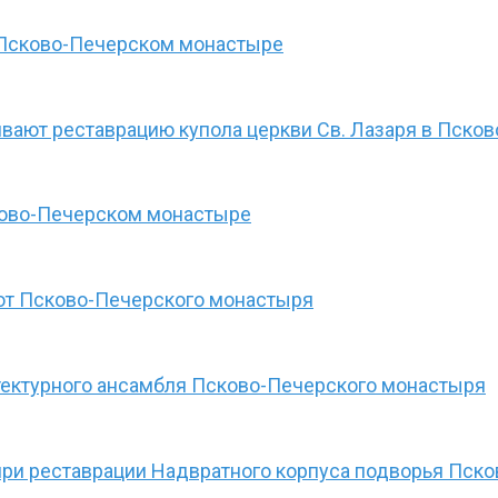
в Псково-Печерском монастыре
вают реставрацию купола церкви Св. Лазаря в Пск
ково-Печерском монастыре
рот Псково-Печерского монастыря
тектурного ансамбля Псково-Печерского монастыря
при реставрации Надвратного корпуса подворья Пск