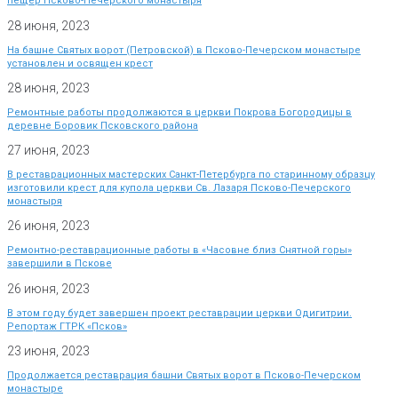
пещер Псково-Печерского монастыря
28 июня, 2023
На башне Святых ворот (Петровской) в Псково-Печерском монастыре
установлен и освящен крест
28 июня, 2023
Ремонтные работы продолжаются в церкви Покрова Богородицы в
деревне Боровик Псковского района
27 июня, 2023
В реставрационных мастерских Санкт-Петербурга по старинному образцу
изготовили крест для купола церкви Св. Лазаря Псково-Печерского
монастыря
26 июня, 2023
Ремонтно-реставрационные работы в «Часовне близ Снятной горы»
завершили в Пскове
26 июня, 2023
В этом году будет завершен проект реставрации церкви Одигитрии.
Репортаж ГТРК «Псков»
23 июня, 2023
Продолжается реставрация башни Святых ворот в Псково-Печерском
монастыре