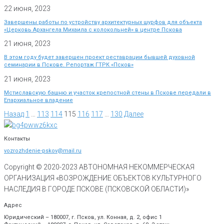
22 июня, 2023
Завершены работы по устройству архитектурных шурфов для объекта
«Церковь Архангела Михаила с колокольней» в центре Пскова
21 июня, 2023
В этом году будет завершен проект реставрации бывшей духовной
семинарии в Пскове. Репортаж ГТРК «Псков»
21 июня, 2023
Мстиславскую башню и участок крепостной стены в Пскове передали в
Епархиальное владение
Назад
1
…
113
114
115
116
117
…
130
Далее
Контакты
vozrozhdenie-pskov@mail.ru
Copyright © 2020-
2023
АВТОНОМНАЯ НЕКОММЕРЧЕСКАЯ
ОРГАНИЗАЦИЯ «ВОЗРОЖДЕНИЕ ОБЪЕКТОВ КУЛЬТУРНОГО
НАСЛЕДИЯ В ГОРОДЕ ПСКОВЕ (ПСКОВСКОЙ ОБЛАСТИ)»
Адрес
Юридический – 180007, г. Псков, ул. Конная, д. 2, офис 1